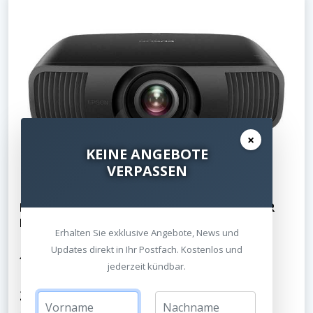
×
KEINE ANGEBOTE
VERPASSEN
Epson EH-LS9000 (B/W) - Laser 4K UltraHD HDR
Beamer - HEIMKINORAUM Edition
Erhalten Sie exklusive Angebote, News und
Updates direkt in Ihr Postfach. Kostenlos und
4K-Heimkino in seiner besten Form
jederzeit kündbar.
2.899,00 €
3.299,00 €
UVP