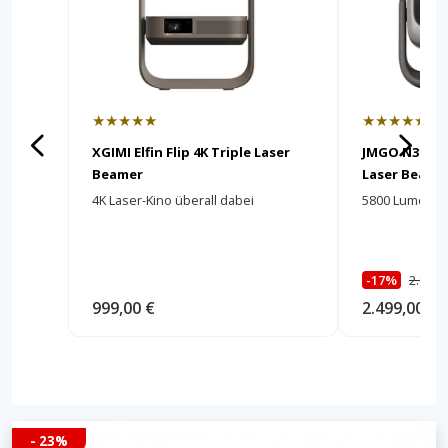
★★★★★
★★★★★
XGIMI Elfin Flip 4K Triple Laser
JMGO N3 Ulti
Beamer
Laser Beame
4K Laser-Kino überall dabei
5800 Lumen un
-17%
2.999,
999,00 €
2.499,00 €
- 23%