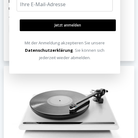
Beste Bildqualität fürs HEIMKINO ► Dolby Vision ✔ Gutes
Upscaling ✔
197,00 €
299,00 €
UVP
Jetzt anmelden
inkl. MwSt.
Kostenloser Versand
Mit der Anmeldung akzeptieren Sie unsere
Jetzt ansehen
Datenschutzerklärung
. Sie können sich
jederzeit wieder abmelden.