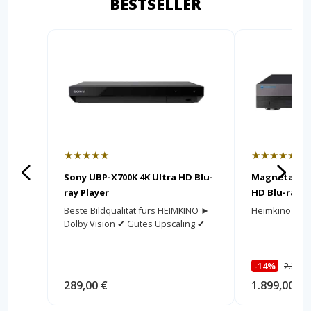
BESTSELLER
★★★★★
★★★★★
Sony UBP-X700K 4K Ultra HD Blu-
Magnetar UDP
ray Player
HD Blu-ray P
Beste Bildqualität fürs HEIMKINO ►
Heimkino in 4
Dolby Vision ✔ Gutes Upscaling ✔
-14%
2.200,
289,00 €
1.899,00 €