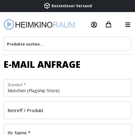
Kostenloser Versand
Termin vereinbaren
Beratung & Service
E-MAIL ANFRAGE
Standort
*
Betreff / Produkt
Ihr Name
*