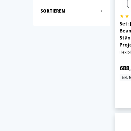
SORTIEREN
Set:
Beam
Stän
Proj
Flexib
688,
inkl. 