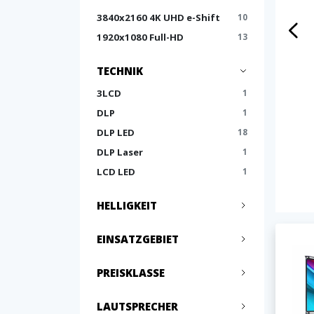
3840x2160 4K UHD e-Shift
10
1920x1080 Full-HD
13
TECHNIK
3LCD
1
DLP
1
DLP LED
18
DLP Laser
1
LCD LED
1
HELLIGKEIT
EINSATZGEBIET
PREISKLASSE
LAUTSPRECHER