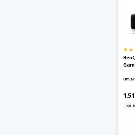
Jetzt anmelden
Mit der Anmeldung akzeptieren Sie unsere
BenQ
Datenschutzerklärung
. Sie können sich
Gam
jederzeit wieder abmelden.
Unverg
1.5
inkl. 