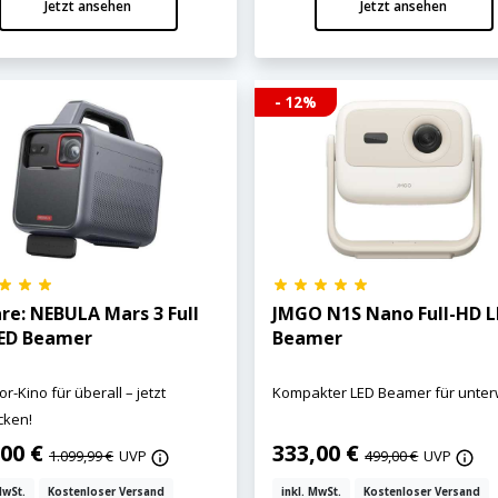
Jetzt ansehen
Jetzt ansehen
- 12%
re: NEBULA Mars 3 Full
JMGO N1S Nano Full-HD L
ED Beamer
Beamer
r-Kino für überall – jetzt
Kompakter LED Beamer für unte
cken!
,00 €
333,00 €
1.099,99 €
UVP
499,00 €
UVP
MwSt.
Kostenloser Versand
inkl. MwSt.
Kostenloser Versand