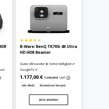
HDR
B-Ware: BenQ TK705i 4K Ultra
HD HDR Beamer
Guter Allrounder ► Hohe Helligkeit ✔
us!
GoogleTV ✔
1.177,00 €
1.399,00 €
UVP
inkl. MwSt.
Kostenloser Versand
Jetzt ansehen