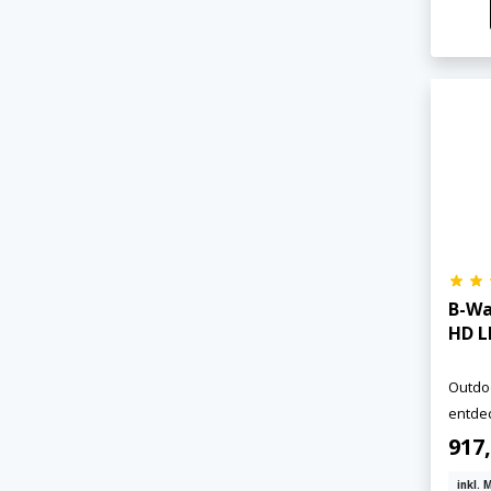
B-Wa
HD L
Outdoo
entde
917
inkl. 