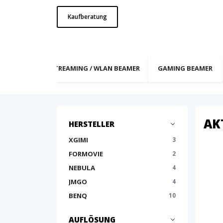
Kaufberatung
NZ BEAMER
STREAMING / WLAN BEAMER
GAMING BEAMER
AK
HERSTELLER
XGIMI
3
FORMOVIE
2
NEBULA
4
JMGO
4
BENQ
10
AUFLÖSUNG