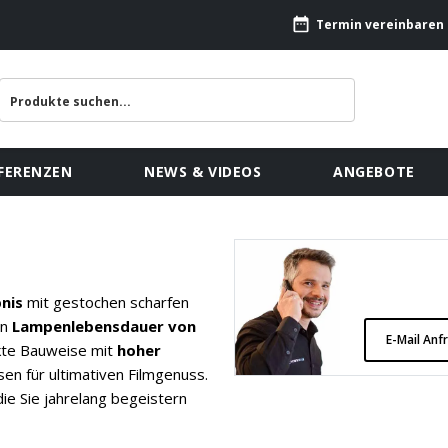
Termin vereinbaren
FERENZEN
NEWS & VIDEOS
ANGEBOTE
nis
mit gestochen scharfen
en
Lampenlebensdauer von
E-Mail Anf
kte Bauweise mit
hoher
en für ultimativen Filmgenuss.
ie Sie jahrelang begeistern