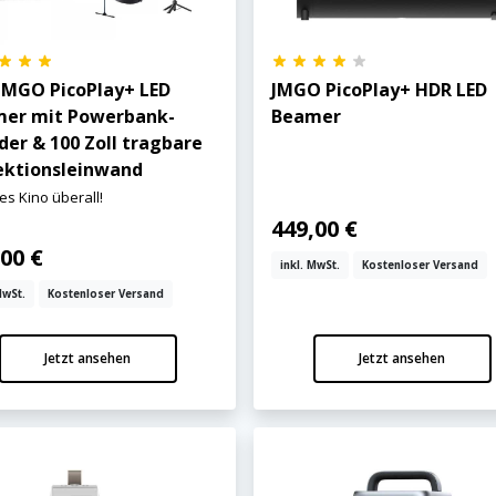
 JMGO PicoPlay+ LED
JMGO PicoPlay+ HDR LED
er mit Powerbank-
Beamer
der & 100 Zoll tragbare
ektionsleinwand
les Kino überall!
449,00 €
00 €
inkl. MwSt.
Kostenloser Versand
MwSt.
Kostenloser Versand
Jetzt ansehen
Jetzt ansehen