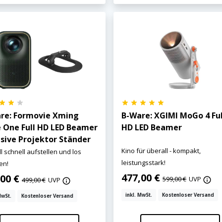
re: Formovie Xming
B-Ware: XGIMI MoGo 4 Ful
 One Full HD LED Beamer
HD LED Beamer
usive Projektor Ständer
Kino für überall - kompakt,
l schnell aufstellen und los
leistungsstark!
en!
477,00 €
,00 €
599,00 €
UVP
499,00 €
UVP
inkl. MwSt.
Kostenloser Versand
MwSt.
Kostenloser Versand