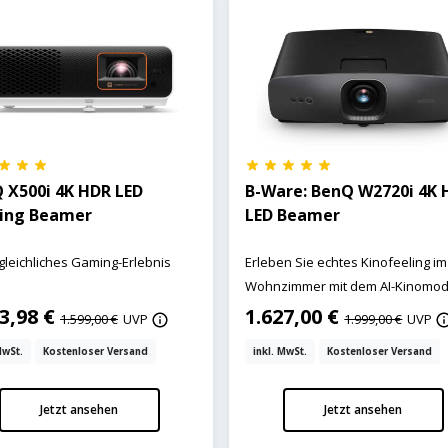
 X500i 4K HDR LED
B-Ware: BenQ W2720i 4K 
ing Beamer
LED Beamer
leichliches Gaming-Erlebnis
Erleben Sie echtes Kinofeeling im
Wohnzimmer mit dem AI-Kinomod
13,98 €
1.627,00 €
1.599,00 €
UVP
1.999,00 €
UVP
MwSt.
Kostenloser Versand
inkl. MwSt.
Kostenloser Versand
Jetzt ansehen
Jetzt ansehen