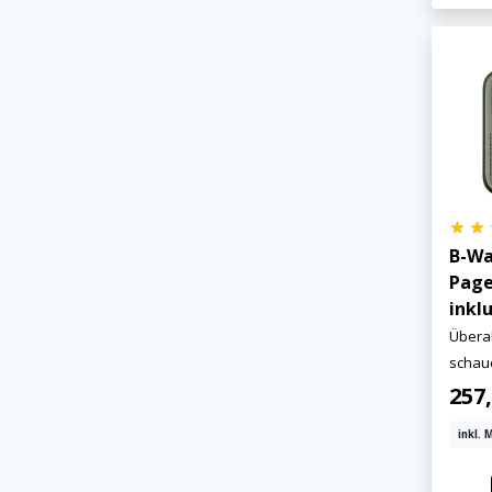
B-Wa
Page
inkl
Überal
schau
257
inkl. 