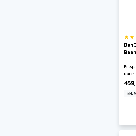
BenQ
Bea
×
KEINE ANGEBOTE
Entsp
VERPASSEN
Raum
459
inkl. 
Erhalten Sie exklusive Angebote, News und
Updates direkt in Ihr Postfach. Kostenlos und
jederzeit kündbar.