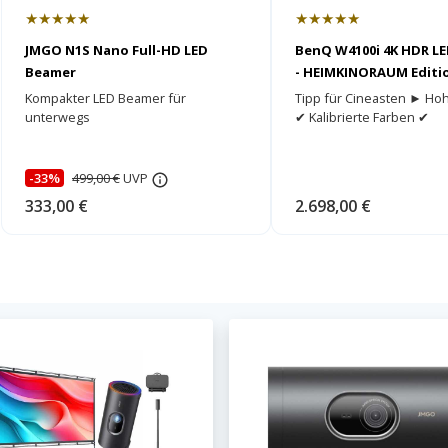
★★★★★
★★★★★
JMGO N1S Nano Full-HD LED
BenQ W4100i 4K HDR L
Beamer
- HEIMKINORAUM Editi
Kompakter LED Beamer für
Tipp für Cineasten ► Hoh
unterwegs
✔ Kalibrierte Farben ✔
-33%
499,00 €
UVP
333,00 €
2.698,00 €