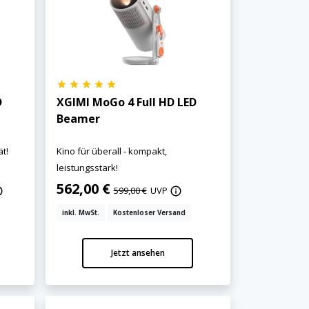
D
XGIMI MoGo 4 Full HD LED
Beamer
ät!
Kino für überall - kompakt,
leistungsstark!
562,00 €
599,00 €
UVP
inkl. MwSt.
Kostenloser Versand
Jetzt ansehen