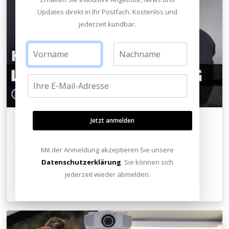
Updates direkt in Ihr Postfach. Kostenlos und
jederzeit kündbar.
Jetzt anmelden
How-to: Tipps zur Lautsprecher Aufstellung: Wohin
stellen? Spikes? etc.
Mit der Anmeldung akzeptieren Sie unsere
Datenschutzerklärung
. Sie können sich
jederzeit wieder abmelden.
Zum Artikel