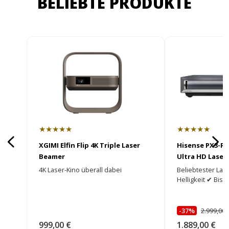
BELIEBTE PRODUKTE
★★★★★
★★★★★
XGIMI Elfin Flip 4K Triple Laser
Hisense PX3-Pr
Beamer
Ultra HD Laser
4K Laser-Kino überall dabei
Beliebtester La
Helligkeit ✔ Bis 
-37%
2.999,00 
999,00 €
1.889,00 €