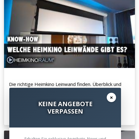
Die richtige Heimkino Leinwand finden. Überblick und
Tipps zur Auswahl
×
KEINE ANGEBOTE
VERPASSEN
Zum Artikel
Erhalten Sie exklusive Angebote, News und