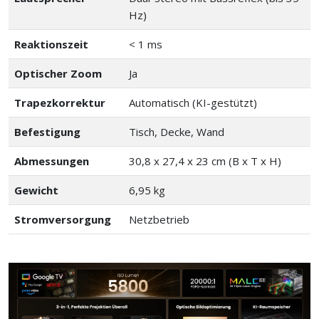
Hz)
Reaktionszeit
< 1 ms
Optischer Zoom
Ja
Trapezkorrektur
Automatisch (KI-gestützt)
Befestigung
Tisch, Decke, Wand
Abmessungen
30,8 x 27,4 x 23 cm (B x T x H)
Gewicht
6,95 kg
Stromversorgung
Netzbetrieb