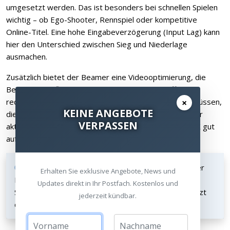
umgesetzt werden. Das ist besonders bei schnellen Spielen
wichtig – ob Ego-Shooter, Rennspiel oder kompetitive
Online-Titel. Eine hohe Eingabeverzögerung (Input Lag) kann
hier den Unterschied zwischen Sieg und Niederlage
ausmachen.
Zusätzlich bietet der Beamer eine Videooptimierung, die
Bewegungen flüssiger darstellt und Nachzieheffekte
reduziert. Zusammen mit den beiden HDMI-2.1-Anschlüssen,
×
KEINE ANGEBOTE
die genug Bandbreite für 4K-Gaming liefern, sind Sie für
VERPASSEN
aktuelle Konsolen wie PlayStation 5 oder Xbox Series X gut
aufgestellt.
Tipp für Gamer:
Schließen Sie Ihre Konsole über
Erhalten Sie exklusive Angebote, News und
HDMI 2.1 an, um die bestmögliche Bild- und
Updates direkt in Ihr Postfach. Kostenlos und
Signalqualität zu erhalten. Der N3 Ultimate unterstützt
jederzeit kündbar.
die volle Bandbreite des aktuellen Standards.