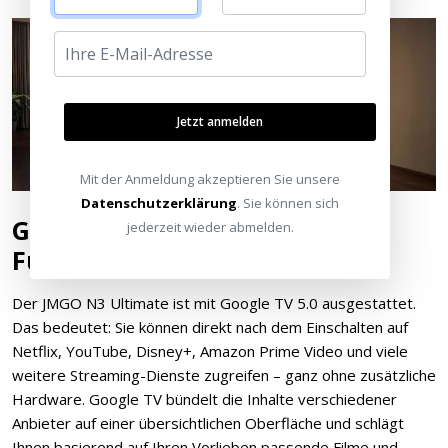
Jetzt anmelden
Mit der Anmeldung akzeptieren Sie unsere
Datenschutzerklärung
. Sie können sich
Google TV 5.0 – Smart-
jederzeit wieder abmelden.
Funktionen direkt an Bord
Der JMGO N3 Ultimate ist mit Google TV 5.0 ausgestattet.
Das bedeutet: Sie können direkt nach dem Einschalten auf
Netflix, YouTube, Disney+, Amazon Prime Video und viele
weitere Streaming-Dienste zugreifen – ganz ohne zusätzliche
Hardware. Google TV bündelt die Inhalte verschiedener
Anbieter auf einer übersichtlichen Oberfläche und schlägt
Ihnen basierend auf Ihren Vorlieben passende Filme und