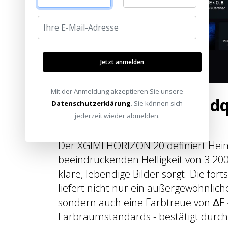
Jetzt anmelden
Mit der Anmeldung akzeptieren Sie unsere
Beeindruckende Bildq
Datenschutzerklärung
. Sie können sich
jederzeit wieder abmelden.
RGB Triple-Laser
Der XGIMI HORIZON 20 definiert Heim
beeindruckenden Helligkeit von 3.200 
klare, lebendige Bilder sorgt. Die for
liefert nicht nur ein außergewöhnlich
sondern auch eine Farbtreue von ΔE
Farbraumstandards - bestätigt durch 