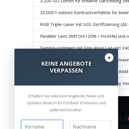
3.200 ISO Lumen für brillante Darstellung sel
20.000:1 natives Kontrastverhältnis für beei
RGB Triple-Laser mit SGS-Zertifizierung (ΔE
Flexibler Lens Shift (V±120% / H±45%) und o
Gaming-optimiert mit 1ms Input Lag und 24
×
Integrierter, verstellbarer Standfuß für maxim
KEINE ANGEBOTE
VERPASSEN
Leistungsstarker MT9679 SoC mit 4GB RAM
Unterstützung für IMAX Enhanced, Dolby Vi
Erhalten Sie exklusive Angebote, News und
Updates direkt in Ihr Postfach. Kostenlos und
jederzeit kündbar.