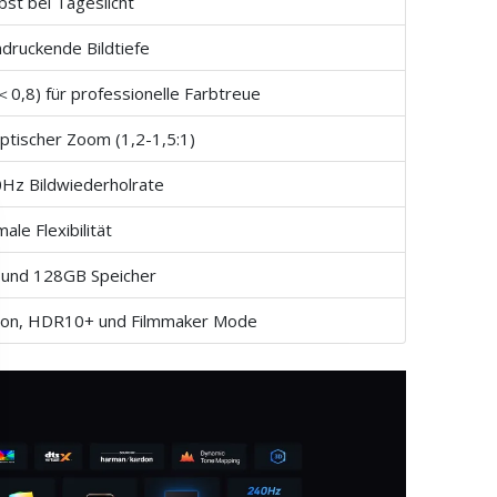
bst bei Tageslicht
ndruckende Bildtiefe
＜0,8) für professionelle Farbtreue
ptischer Zoom (1,2-1,5:1)
0Hz Bildwiederholrate
ale Flexibilität
 und 128GB Speicher
sion, HDR10+ und Filmmaker Mode