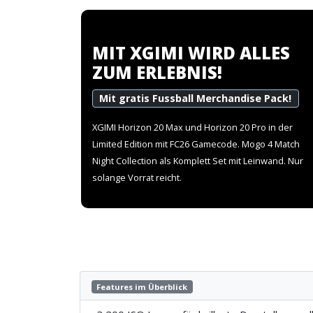
MIT XGIMI WIRD ALLES
ZUM ERLEBNIS!
Mit gratis Fussball Merchandise Pack!
XGIMI Horizon 20 Max und Horizon 20 Pro in der
Limited Edition mit FC26 Gamecode. Mogo 4 Match
Night Collection als Komplett Set mit Leinwand. Nur
solange Vorrat reicht.
Features im Überblick