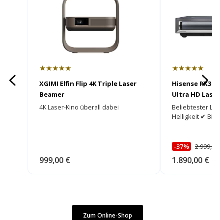
★★★★★
★★★★★
XGIMI Elfin Flip 4K Triple Laser
Hisense PX3-P
Beamer
Ultra HD Laser
4K Laser-Kino überall dabei
Beliebtester L
Helligkeit ✔ Bis 
-37%
2.999,00
999,00 €
1.890,00 €
Zum Online-Shop