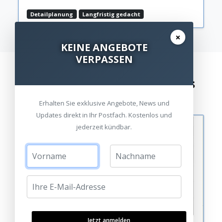
Detailplanung
Langfristig gedacht
×
KEINE ANGEBOTE
VERPASSEN
Unser Planungsprozess
Erhalten Sie exklusive Angebote, News und
Updates direkt in Ihr Postfach. Kostenlos und
jederzeit kündbar.
Jetzt anmelden