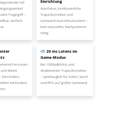
Einrichtung
Klappständer mit
Neigungswinkel
Autofokus, kontinuierliche
tem Tragegriff –
Trapezkorrektur und
tellbar, einfach
Leinwand-Ausrichtsassistent –
ar.
kein manuelles Nachjustieren
nötig.
genter
20 ms Latenz im
utz
Game-Modus
erkennt Personen
Bei 1080p@60Hz und
e und dimmt
deaktivierter Trapezkorrektur
 – besonders
– spieltauglich für Action, Sport
amilien mit Kindern
und RPG auf großer Leinwand.
ren.