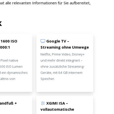
t alle relevanten Informationen für Sie aufbereitet,
k
, 1600 ISO
Google TV –
000:1
Streaming ohne Umwege
Netflix, Prime Video, Disney+
Pixel native
und mehr direkt integriert –
1600 ISO Lumen
ohne zusätzliche Streaming-
nd ein dynamisches
Geräte, mit 64 GB internem
ältnis von
Speicher.
tandfuß +
XGIMI ISA –
vollautomatische