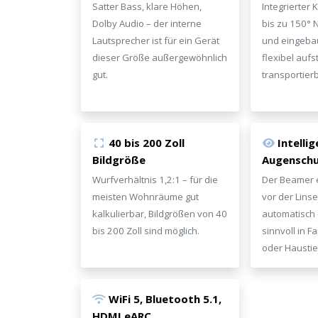
Satter Bass, klare Höhen,
Integrierter 
Dolby Audio – der interne
bis zu 150° 
Lautsprecher ist für ein Gerät
und eingebau
dieser Größe außergewöhnlich
flexibel aufs
gut.
transportierb
×
40 bis 200 Zoll
Intelli
KEINE ANGEBOTE
Bildgröße
Augensch
VERPASSEN
Wurfverhältnis 1,2:1 – für die
Der Beamer 
meisten Wohnräume gut
vor der Lins
kalkulierbar, Bildgrößen von 40
automatisch
bis 200 Zoll sind möglich.
sinnvoll in F
Erhalten Sie exklusive Angebote, News und
oder Haustie
Updates direkt in Ihr Postfach. Kostenlos und
jederzeit kündbar.
WiFi 5, Bluetooth 5.1,
HDMI eARC