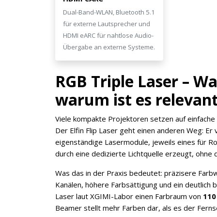
Dual-Band-WLAN, Bluetooth 5.1
für externe Lautsprecher und
HDMI eARC für nahtlose Audio-
Übergabe an externe Systeme.
Jetzt anmelden
RGB Triple Laser – Wa
Mit der Anmeldung akzeptieren Sie unsere
warum ist es relevan
Datenschutzerklärung
. Sie können sich
jederzeit wieder abmelden.
Viele kompakte Projektoren setzen auf einfach
Der Elfin Flip Laser geht einen anderen Weg: E
eigenständige Lasermodule, jeweils eines für Ro
durch eine dedizierte Lichtquelle erzeugt, ohne 
Was das in der Praxis bedeutet: präzisere Far
Kanälen, höhere Farbsättigung und ein deutlich br
Laser laut XGIMI-Labor einen Farbraum von
110
Beamer stellt mehr Farben dar, als es der Fern