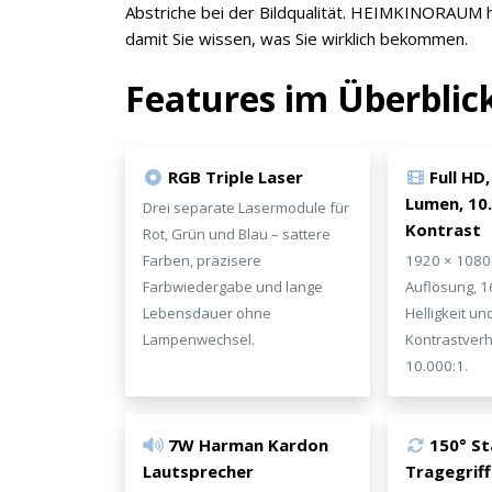
Abstriche bei der Bildqualität. HEIMKINORAUM ha
damit Sie wissen, was Sie wirklich bekommen.
Features im Überblic
RGB Triple Laser
Full HD
Lumen, 10.
Drei separate Lasermodule für
Kontrast
Rot, Grün und Blau – sattere
Farben, präzisere
1920 × 1080 
Farbwiedergabe und lange
Auflösung, 
Lebensdauer ohne
Helligkeit u
Lampenwechsel.
Kontrastverh
10.000:1.
7W Harman Kardon
150° S
Lautsprecher
Tragegriff