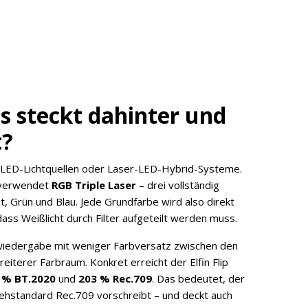
s steckt dahinter und
t?
e LED-Lichtquellen oder Laser-LED-Hybrid-Systeme.
r verwendet
RGB Triple Laser
– drei vollständig
t, Grün und Blau. Jede Grundfarbe wird also direkt
dass Weißlicht durch Filter aufgeteilt werden muss.
bwiedergabe mit weniger Farbversatz zwischen den
eiterer Farbraum. Konkret erreicht der Elfin Flip
 % BT.2020
und
203 % Rec.709
. Das bedeutet, der
sehstandard Rec.709 vorschreibt – und deckt auch