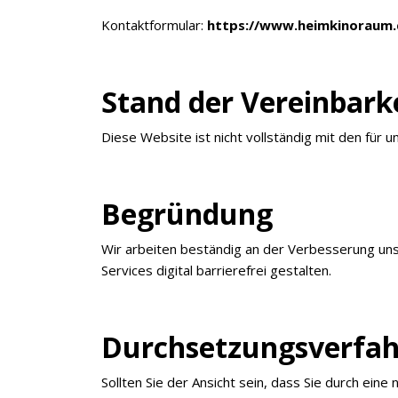
Kontaktformular:
https://www.heimkinoraum.
×
Stand der Vereinbark
KEINE ANGEBOTE
VERPASSEN
Diese Website ist nicht vollständig mit den für u
Begründung
Erhalten Sie exklusive Angebote, News und
Updates direkt in Ihr Postfach. Kostenlos und
Wir arbeiten beständig an der Verbesserung unse
jederzeit kündbar.
Services digital barrierefrei gestalten.
Durchsetzungsverfa
Sollten Sie der Ansicht sein, dass Sie durch eine