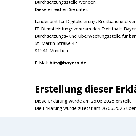
Durchsetzungsstelle wenden.
Jetzt anmelden
Diese erreichen Sie unter:
Landesamt für Digitalisierung, Breitband und V
Mit der Anmeldung akzeptieren Sie unsere
IT-Dienstleistungszentrum des Freistaats Baye
Datenschutzerklärung
. Sie können sich
Durchsetzungs- und Überwachungsstelle für barr
jederzeit wieder abmelden.
St.-Martin-Straße 47
81541 München
E-Mail:
bitv@bayern.de
Erstellung dieser Erk
Diese Erklärung wurde am 26.06.2025 erstellt.
Die Erklärung wurde zuletzt am 26.06.2025 über