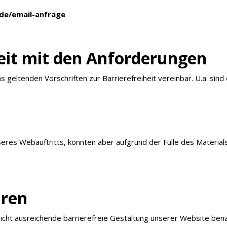
de/email-anfrage
eit mit den Anforderungen
ns geltenden Vorschriften zur Barrierefreiheit vereinbar. U.a. sin
res Webauftritts, konnten aber aufgrund der Fülle des Materials 
hren
 nicht ausreichende barrierefreie Gestaltung unserer Website benac