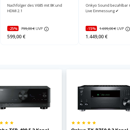
Edition
Nachfolger des V685 mit 8K und
Onkyo Sound bezahlbar 
HDMI 2.1
Live Einmessung ✔
-25%
799,00 €
UVP
-15%
1.699,00 €
UVP
599,00 €
1.449,00 €