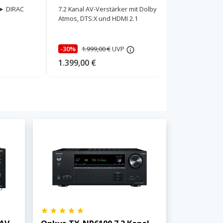
HEIMKINORAUM Edition
Edition
► DIRAC
7.2 Kanal AV-Verstärker mit Dolby
Leistungs
Atmos, DTS:X und HDMI 2.1
Flaggschi
-30%
1.999,00 €
UVP
-33%
3.
1.399,00 €
2.199,00