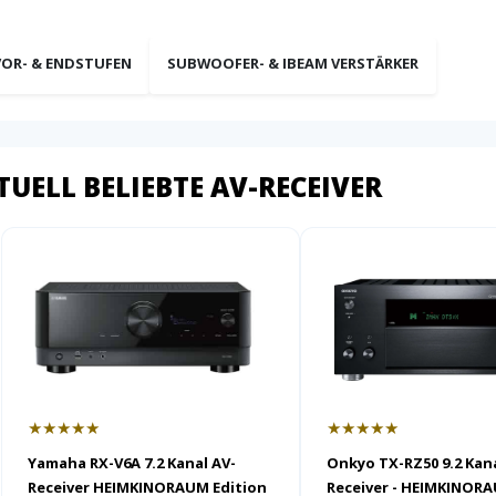
VOR- & ENDSTUFEN
SUBWOOFER- & IBEAM VERSTÄRKER
TUELL BELIEBTE AV-RECEIVER
★★★★★
★★★★★
Yamaha RX-V6A 7.2 Kanal AV-
Onkyo TX-RZ50 9.2 Kana
Receiver HEIMKINORAUM Edition
Receiver - HEIMKINOR