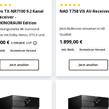
o TX-NR7100 9.2 Kanal
NAD T758 V3i AV-Receive
eceiver -
KINORAUM Edition
Jetzt Multiroom streamen in HD
istungsstarke 8K-Surround-
Qualität
er mit Dolby Atmos, DTS:X und
rtifizierung!
1.899,00 €
,00 €
1.199,00 €
UVP
inkl. MwSt.
Kostenloser Versand
MwSt.
Kostenloser Versand
Jetzt ansehen
Jetzt ansehen