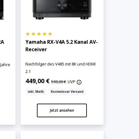
2A
Yamaha RX-V4A 5.2 Kanal AV-
Receiver
Nachfolger des V485 mit 8K und HDMI
 Jahre
2.1
449,00 €
599,00 €
UVP
inkl. MwSt.
Kostenloser Versand
Jetzt ansehen