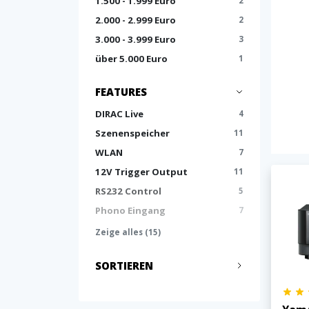
1.500 - 1.999 Euro
2
2.000 - 2.999 Euro
2
3.000 - 3.999 Euro
3
über 5.000 Euro
1
FEATURES
DIRAC Live
4
Szenenspeicher
11
WLAN
7
12V Trigger Output
11
RS232 Control
5
Phono Eingang
7
Zeige alles (15)
SORTIEREN