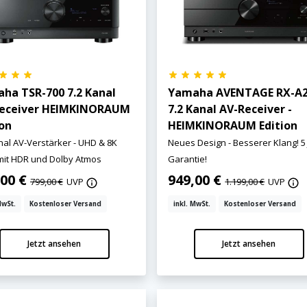
ha TSR-700 7.2 Kanal
Yamaha AVENTAGE RX-A
eceiver HEIMKINORAUM
7.2 Kanal AV-Receiver -
ion
HEIMKINORAUM Edition
nal AV-Verstärker - UHD & 8K
Neues Design - Besserer Klang! 5
mit HDR und Dolby Atmos
Garantie!
,00 €
949,00 €
799,00 €
UVP
1.199,00 €
UVP
MwSt.
Kostenloser Versand
inkl. MwSt.
Kostenloser Versand
Jetzt ansehen
Jetzt ansehen