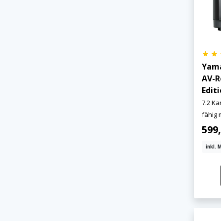
Yama
AV-R
Edit
7.2 Ka
fähig 
599
inkl. 