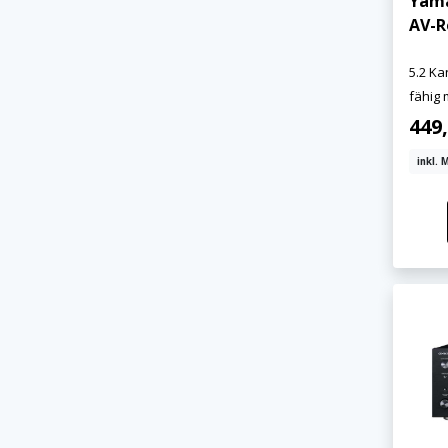
Yama
AV-R
5.2 Ka
fähig 
449
inkl. 