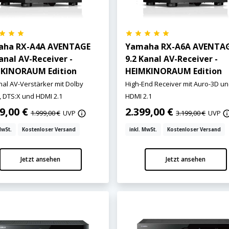
aha RX-A4A AVENTAGE
Yamaha RX-A6A AVENTA
Kanal AV-Receiver -
9.2 Kanal AV-Receiver -
KINORAUM Edition
HEIMKINORAUM Edition
nal AV-Verstärker mit Dolby
High-End Receiver mit Auro-3D u
 DTS:X und HDMI 2.1
HDMI 2.1
99,00 €
2.399,00 €
1.999,00 €
UVP
3.199,00 €
UVP
MwSt.
Kostenloser Versand
inkl. MwSt.
Kostenloser Versand
Jetzt ansehen
Jetzt ansehen