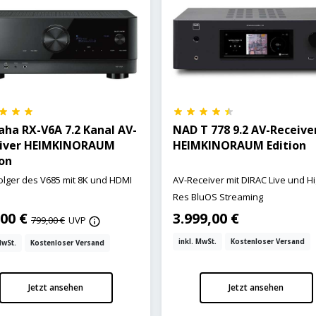
ha RX-V6A 7.2 Kanal AV-
NAD T 778 9.2 AV-Receiver
iver HEIMKINORAUM
HEIMKINORAUM Edition
ion
lger des V685 mit 8K und HDMI
AV-Receiver mit DIRAC Live und Hi
Res BluOS Streaming
,00 €
3.999,00 €
799,00 €
UVP
inkl. MwSt.
Kostenloser Versand
MwSt.
Kostenloser Versand
Jetzt ansehen
Jetzt ansehen