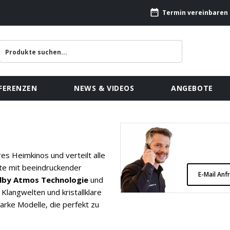
Termin vereinbaren
FERENZEN
NEWS & VIDEOS
ANGEBOTE
res Heimkinos und verteilt alle
te mit beeindruckender
E-Mail Anf
lby Atmos Technologie
und
 Klangwelten und kristallklare
tarke Modelle, die perfekt zu