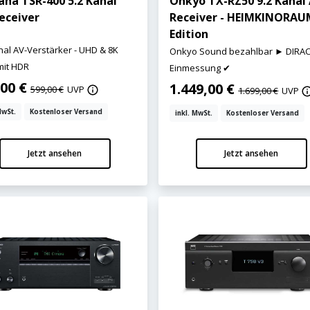
ha TSR-400 5.2 Kanal
Onkyo TX-RZ50 9.2 Kanal 
eceiver
Receiver - HEIMKINORA
Edition
nal AV-Verstärker - UHD & 8K
Onkyo Sound bezahlbar ► DIRAC
mit HDR
Einmessung ✔
,00 €
1.449,00 €
599,00 €
UVP
1.699,00 €
UVP
MwSt.
Kostenloser Versand
inkl. MwSt.
Kostenloser Versand
Jetzt ansehen
Jetzt ansehen