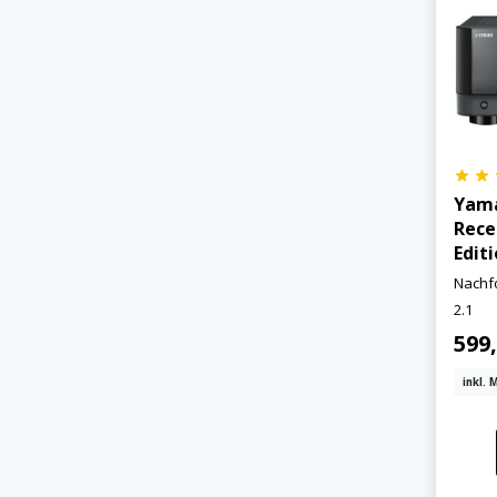
Yama
Rece
Edit
Nachfo
2.1
599
inkl. 