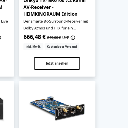
AV-
Onkyo TX-NR6100 7.2 Kanal
UM
AV-Receiver -
HEIMKINORAUM Edition
 Live
Der smarte 8K-Surround-Receiver mit
Dolby Atmos und THX für ein
unvergleichliches Multimedia-Erlebnis!
666,48 €
849,00 €
UVP
inkl. MwSt.
Kostenloser Versand
Jetzt ansehen