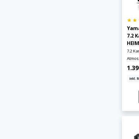
Yam
7.2 
Jetzt anmelden
HEIM
7.2 Ka
Mit der Anmeldung akzeptieren Sie unsere
Atmos,
Datenschutzerklärung
. Sie können sich
1.3
jederzeit wieder abmelden.
inkl. 