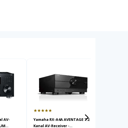
★★★★★
★★★★
l AV-
Yamaha RX-A4A AVENTAGE 7.2
Onkyo TX
AUM
Kanal AV-Receiver -
Receiver