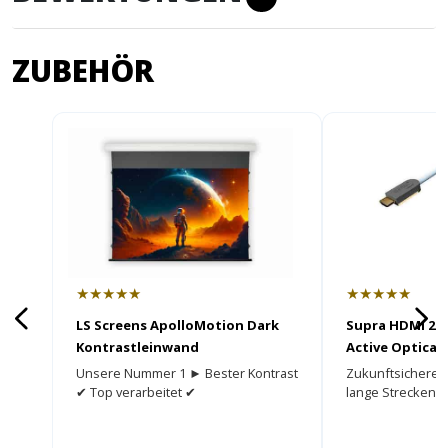
ZUBEHÖR
★★★★★
★★★★★
LS Screens ApolloMotion Dark
Supra HDMI 2.1
Kontrastleinwand
Active Optical 
HDMI Kabel
Unsere Nummer 1 ► Bester Kontrast
Zukunftsicheres
✔ Top verarbeitet ✔
lange Strecken.