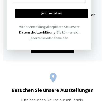
Abstand berechnen
Jetzt anmelden
Berechnen Sie Bildbreiten und Abstände ganz einfach
auf den jeweiligen Produktseiten. Ein guter
Ausgangspunkt ist unsere
Bestenliste
oder die
Mit der Anmeldung akzeptieren Sie unsere
Beamer-Kategorie im Shop
.
Datenschutzerklärung
. Sie können sich
jederzeit wieder abmelden.
Zu den Beamern im Shop
Besuchen Sie unsere Ausstellungen
Bitte besuchen Sie uns nur mit Termin.