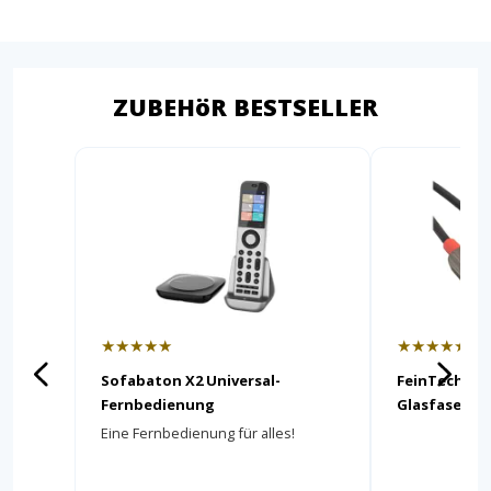
ZUBEHöR BESTSELLER
★★★★★
★★★★★
Sofabaton X2 Universal-
FeinTech Op
Fernbedienung
Glasfaser-Hy
Eine Fernbedienung für alles!