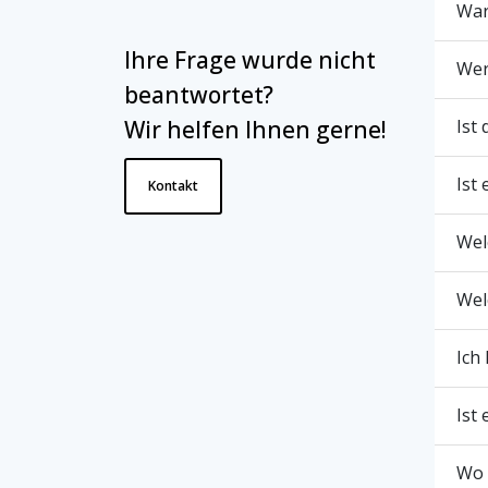
War
Datenschutzerklärung
. Sie können sich
jederzeit wieder abmelden.
Ihre Frage wurde nicht
Wer
beantwortet?
Wir helfen Ihnen gerne!
Ist
Ist
Kontakt
Wel
Wel
Ich
Ist
Wo 