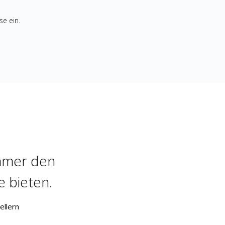
se ein.
mmer den
e bieten.
ellern