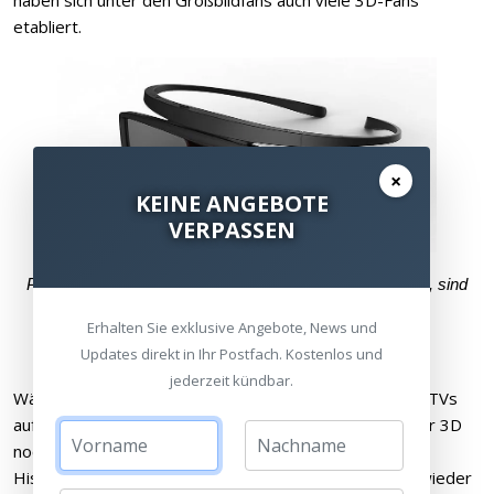
etabliert.
×
KEINE ANGEBOTE
VERPASSEN
Passende 3D-Brillen müssen separat erstanden werden, sind
aber natürlich bei HEIMKINORAUM erhältlich
Erhalten Sie exklusive Angebote, News und
Updates direkt in Ihr Postfach. Kostenlos und
jederzeit kündbar.
Während einige Hersteller bei den Beamern und LaserTVs
auf 3D verzichten, erkennen andere wiederum, dass für 3D
noch ein Markt im Großbildsegment besteht. So auch
Hisense, die mit dem PX3 Pro die 3D-Unterstützung wieder