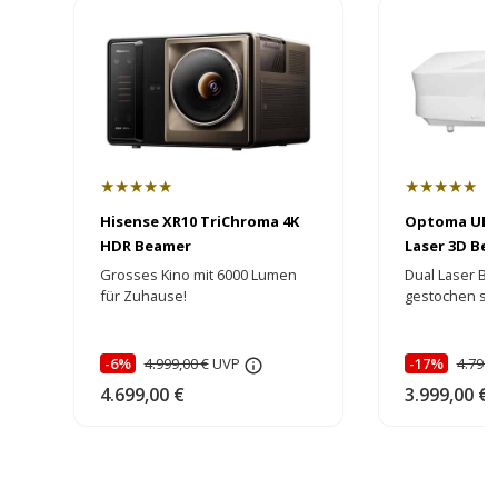
★★★★★
★★★★★
Hisense XR10 TriChroma 4K
Optoma UHZ
HDR Beamer
Laser 3D Bea
HEIMKINORA
Grosses Kino mit 6000 Lumen
Dual Laser Be
für Zuhause!
gestochen sch
brillante Farb
-6%
4.999,00 €
UVP
-17%
4.799,
4.699,00 €
3.999,00 €