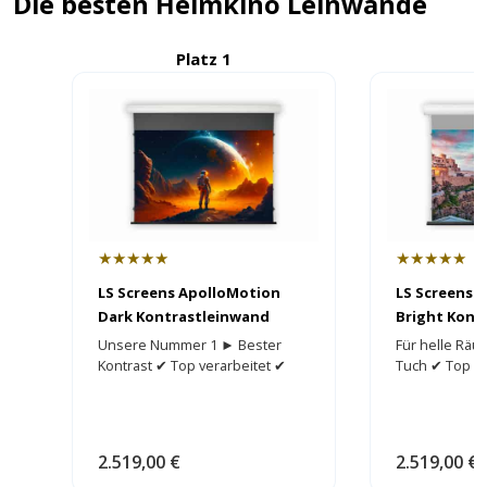
Die besten Heimkino Leinwände
Platz 1
P
★★★★★
★★★★★
LS Screens ApolloMotion
LS Screens 
Dark Kontrastleinwand
Bright Kont
Unsere Nummer 1 ► Bester
Für helle Räu
Kontrast ✔ Top verarbeitet ✔
Tuch ✔ Top ve
2.519,00 €
2.519,00 €