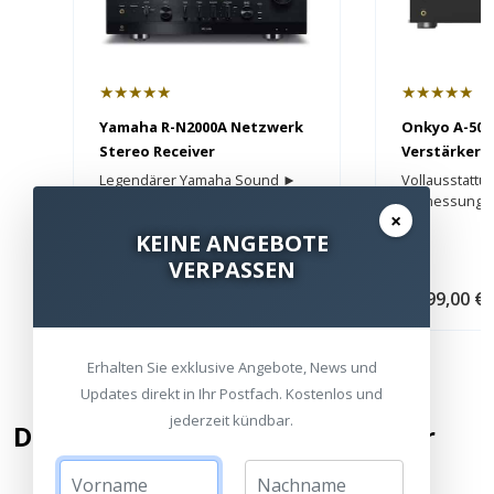
★★★★★
★★★★★
Yamaha R-N2000A Netzwerk
Onkyo A-50 
Stereo Receiver
Verstärker
Legendärer Yamaha Sound ►
Vollausstattu
HDMI ✔ Raumakustikmessung
Einmessung 
×
✔
KEINE ANGEBOTE
VERPASSEN
-15%
3.899,00 €
UVP
3.295,00 €
1.299,00 €
Erhalten Sie exklusive Angebote, News und
Updates direkt in Ihr Postfach. Kostenlos und
jederzeit kündbar.
Die besten UHD & Blu-Ray Player
Platz 1
P