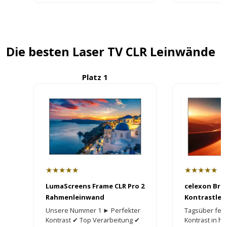
Die besten Laser TV CLR Leinwände
Platz 1
P
★★★★★
★★★★★
LumaScreens Frame CLR Pro 2
celexon Bri
Rahmenleinwand
Kontrastle
Unsere Nummer 1 ► Perfekter
Tagsüber fer
Kontrast ✔ Top Verarbeitung ✔
Kontrast in h