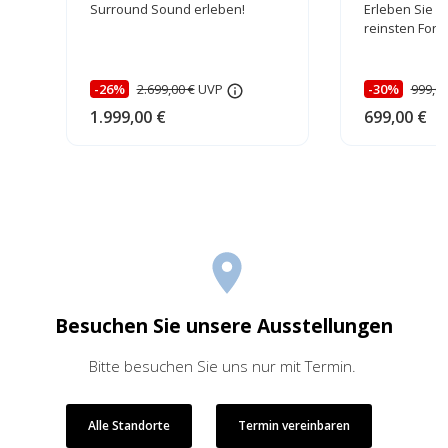
Surround Sound erleben!
Erleben Sie 3
reinsten Form
-26%
2.699,00 €
UVP
-30%
999,00
1.999,00 €
699,00 €
Besuchen Sie unsere Ausstellungen
Bitte besuchen Sie uns nur mit Termin.
Alle Standorte
Termin vereinbaren