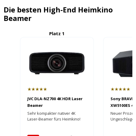
Die besten High-End Heimkino
Beamer
Platz 1
P
★★★★★
★★★★★
JVC DLA-NZ700 4K HDR Laser
Sony BRAVIA 
Beamer
XW5100ES 4K
- HEIMKINOR
Sehr kompakter nativer 4K
Neuer Proze
Laser-Beamer fürs Heimkino!
Ungeschlage
Bildaufbereit