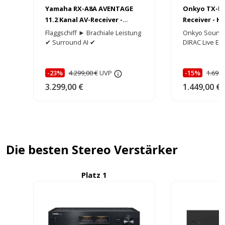
Onkyo TX-RZ5
Yamaha RX-A8A AVENTAGE
Receiver - 
11.2 Kanal AV-Receiver -
Edition
HEIMKINORAUM Edition
Onkyo Sound
Flaggschiff ► Brachiale Leistung
DIRAC Live E
✔ Surround AI ✔
-15%
1.699,
-23%
4.299,00 €
UVP
1.449,00 €
3.299,00 €
Die besten Stereo Verstärker
Platz 1
P