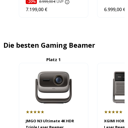
-20%
8.999,00 €
UVP
7.199,00 €
6.999,00 €
Die besten Gaming Beamer
Platz 1
P
★★★★★
★★★★★
JMGO N3 Ultimate 4K HDR
XGIMI HORIZ
Triple Laser Beamer
Laser Beame