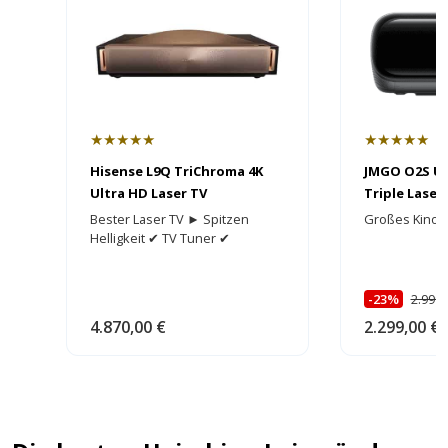
★★★★★
★★★★★
Hisense L9Q TriChroma 4K
JMGO O2S Ul
Ultra HD Laser TV
Triple Laser
HEIMKINORA
Bester Laser TV ► Spitzen
Großes Kino 
Helligkeit ✔ TV Tuner ✔
-23%
2.999,
4.870,00 €
2.299,00 €