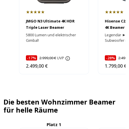
★★★★★
★★★★★
JMGO N3 Ultimate 4K HDR
Hisense C2 U
Triple Laser Beamer
4K Beamer
5800 Lumen und elektrischer
Legendär ► To
Gimbal!
Subwoofer int
-17%
2.999,00 €
UVP
-28%
2.499,
2.499,00 €
1.799,00 €
Die besten Wohnzimmer Beamer
für helle Räume
Platz 1
P