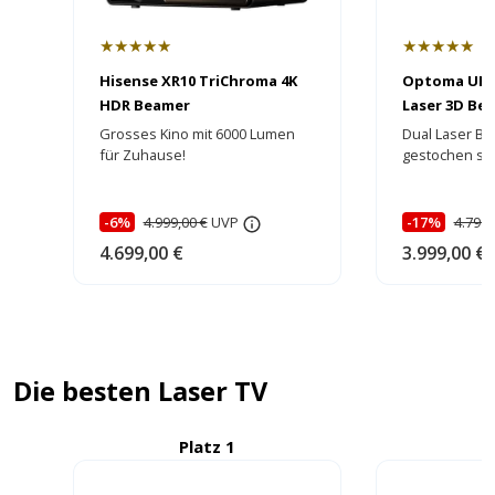
★★★★★
★★★★★
Hisense XR10 TriChroma 4K
Optoma UHZ
HDR Beamer
Laser 3D Bea
HEIMKINORA
Grosses Kino mit 6000 Lumen
Dual Laser Be
für Zuhause!
gestochen sch
brillante Farb
-6%
4.999,00 €
UVP
-17%
4.799,
4.699,00 €
3.999,00 €
Die besten Laser TV
Platz 1
P