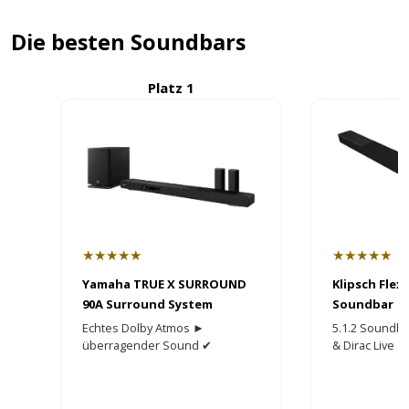
Die besten Soundbars
Platz 1
P
★★★★★
★★★★★
Yamaha TRUE X SURROUND
Klipsch Flex
90A Surround System
Soundbar
Echtes Dolby Atmos ►
5.1.2 Soundba
überragender Sound ✔
& Dirac Live
Wireless Surround + Sub ✔