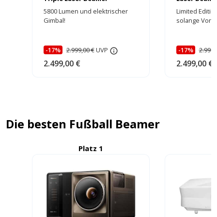
5800 Lumen und elektrischer
Limited Editi
Gimbal!
solange Vorrat
-17%
2.999,00 €
UVP
-17%
2.999,
2.499,00 €
2.499,00 €
Die besten Fußball Beamer
Platz 1
P