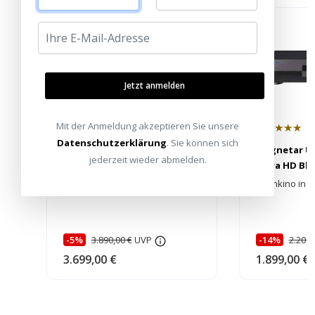
Jetzt anmelden
Mit der Anmeldung akzeptieren Sie unsere
★★★★★
★★★★★
Datenschutzerklärung
. Sie können sich
Magnetar UDP900 MKII 4K
Magnetar UD
jederzeit wieder abmelden.
Ultra HD Blu-ray Player
Ultra HD Blu
High-End 4K Player mit Dual-DAC!
Heimkino in 4
-5%
3.890,00 €
UVP
-14%
2.200,
3.699,00 €
1.899,00 €