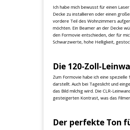
Ich habe mich bewusst für einen Lase
Decke zu installieren oder einen große
vordere Teil des Wohnzimmers aufgerä
möchten. Ein Beamer an der Decke wür
den Formovie entschieden, der für mic
Schwarzwerte, hohe Helligkeit, gestoc
×
KEINE ANGEBOTE
Die 120-Zoll-Leinw
VERPASSEN
Zum Formovie habe ich eine spezielle 1
darstellt. Auch bei Tageslicht und eing
das Bild milchig wird. Die CLR-Leinwa
Erhalten Sie exklusive Angebote, News und
gesteigerten Kontrast, was das Filmer
Updates direkt in Ihr Postfach. Kostenlos und
jederzeit kündbar.
Der perfekte Ton f