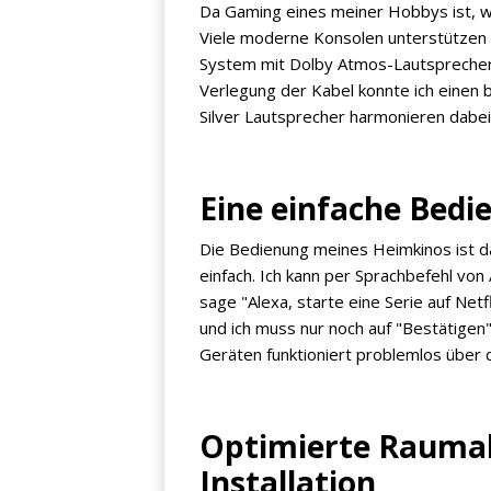
Da Gaming eines meiner Hobbys ist, w
Viele moderne Konsolen unterstützen m
System mit Dolby Atmos-Lautsprechern
Verlegung der Kabel konnte ich einen 
Silver Lautsprecher harmonieren dab
Jetzt anmelden
Mit der Anmeldung akzeptieren Sie unsere
Eine einfache Bed
Datenschutzerklärung
. Sie können sich
Die Bedienung meines Heimkinos ist d
jederzeit wieder abmelden.
einfach. Ich kann per Sprachbefehl von
sage "Alexa, starte eine Serie auf Netf
und ich muss nur noch auf "Bestätige
Geräten funktioniert problemlos über
Optimierte Raumak
Installation