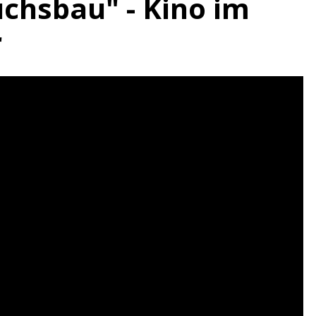
chsbau" - Kino im
r