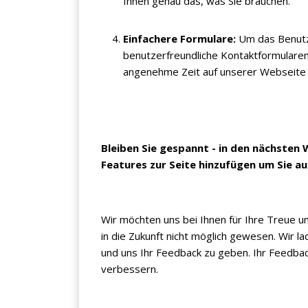
Ihnen genau das, was Sie brauchen.
KEINE ANGEBOTE
VERPASSEN
Einfachere Formulare:
Um das Benutze
benutzerfreundliche Kontaktformularen
angenehme Zeit auf unserer Webseite v
Erhalten Sie exklusive Angebote, News und
Updates direkt in Ihr Postfach. Kostenlos und
jederzeit kündbar.
Bleiben Sie gespannt - in den nächste
Features zur Seite hinzufügen um Sie a
Wir möchten uns bei Ihnen für Ihre Treue u
in die Zukunft nicht möglich gewesen. Wir l
Jetzt anmelden
und uns Ihr Feedback zu geben. Ihr Feedbac
verbessern.
Mit der Anmeldung akzeptieren Sie unsere
Datenschutzerklärung
. Sie können sich