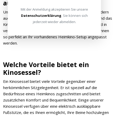
aus?
Mit der Anmeldung akzeptieren Sie unsere
Unsere Kinosessel sind nicht nur äußerst bequem, sondern
Datenschutzerklärung
. Sie können sich
auch sehr hochwertig. So können Sie sich entspannen und das
jederzeit wieder abmelden.
Kinoerlebnis voll und ganz genießen. Unsere Sessel sind in
verschiedenen Farben und Materialien erhältlich und können
so perfekt an Ihr vorhandenes Heimkino-Setup angepasst
werden.
Welche Vorteile bietet ein
Kinosessel?
Ein Kinosessel bietet viele Vorteile gegenüber einer
herkömmlichen Sitzgelegenheit. Er ist speziell auf die
Bedürfnisse eines Heimkinos zugeschnitten und bietet
zusätzlichen Komfort und Bequemlichkeit. Einige unserer
Kinosessel verfügen über eine elektrisch ausklappbare
Fußstütze, die es Ihnen ermöglicht, Ihre Beine hochzulegen