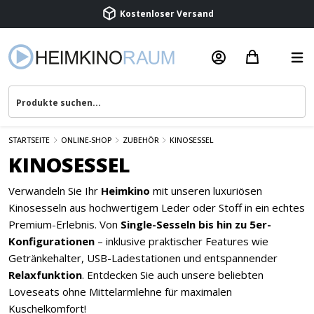
Kostenloser Versand
Termin vereinbaren
Beratung & Service
STARTSEITE
ONLINE-SHOP
ZUBEHÖR
KINOSESSEL
KINOSESSEL
Verwandeln Sie Ihr
Heimkino
mit unseren luxuriösen
Kinosesseln aus hochwertigem Leder oder Stoff in ein echtes
Premium-Erlebnis. Von
Single-Sesseln bis hin zu 5er-
Konfigurationen
– inklusive praktischer Features wie
Getränkehalter, USB-Ladestationen und entspannender
Relaxfunktion
. Entdecken Sie auch unsere beliebten
Loveseats ohne Mittelarmlehne für maximalen
Kuschelkomfort!