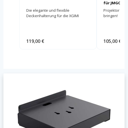
für JMGO N3
Die elegante und flexible
Projektor sich
Deckenhalterung für die XGIMI
bringen!
HORIZON Serie!
119,00 €
105,00 €