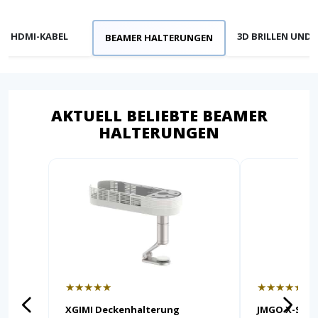
HDMI-KABEL
3D BRILLEN UND 
BEAMER HALTERUNGEN
AKTUELL BELIEBTE BEAMER
HALTERUNGEN
★★★★★
★★★★★
XGIMI Deckenhalterung
JMGO X-Shap