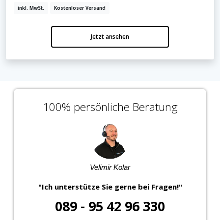
inkl. MwSt.
Kostenloser Versand
Jetzt ansehen
Jetzt anmelden
Mit der Anmeldung akzeptieren Sie unsere
Datenschutzerklärung
. Sie können sich
100% persönliche Beratung
jederzeit wieder abmelden.
Velimir Kolar
"Ich unterstütze Sie gerne bei Fragen!"
089 - 95 42 96 330