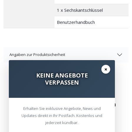
1 x Sechskantschlüssel
Benutzerhandbuch
Angaben zur Produktsicherheit
×
KEINE ANGEBOTE
VERPASSEN
Besuchen Sie unsere Ausstellungen
Erhalten Sie exklusive Angebote, News und
Updates direkt in Ihr Postfach. Kostenlos und
Bitte besuchen Sie uns nur mit Termin.
jederzeit kündbar.