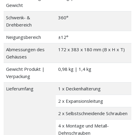
Gewicht
Schwenk- &
360°
Drehbereich
Neigungsbereich
±12°
Abmessungen des
172 x 383 x 180 mm (B x H x T)
Gehäuses
Gewicht Produkt |
0,98 kg | 1,4 kg
Verpackung
Lieferumfang
1 x Deckenhalterung
2 x Expansionsleitung
2 x Selbstschneidende Schrauben
4 x Montage und Metall-
Dehnschrauben