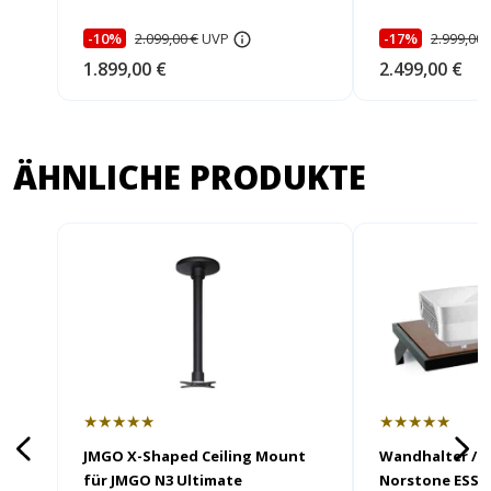
-10%
2.099,00 €
UVP
-17%
2.999,00 
1.899,00 €
2.499,00 €
ÄHNLICHE PRODUKTE
★★★★★
★★★★★
JMGO X-Shaped Ceiling Mount
Wandhalter / 
für JMGO N3 Ultimate
Norstone ESSE