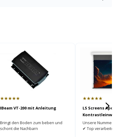
★★★★★
★★★★★
IBeam VT-200 mit Anleitung
LS Screens ApolloMotion 
Kontrastleinwand
Bringt den Boden zum beben und
Unsere Nummer 1 ► Bester K
schont die Nachbarn
✔ Top verarbeitet ✔