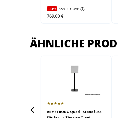
-23%
999,00 €
UVP
769,00 €
ÄHNLICHE PROD
★★★★★
ARMSTRONG Quad - Standfuss
für Bravia Theatre Quad