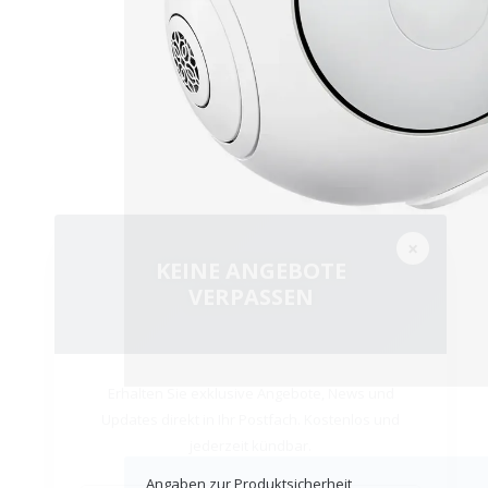
×
KEINE ANGEBOTE
VERPASSEN
Erhalten Sie exklusive Angebote, News und
Updates direkt in Ihr Postfach. Kostenlos und
jederzeit kündbar.
Angaben zur Produktsicherheit