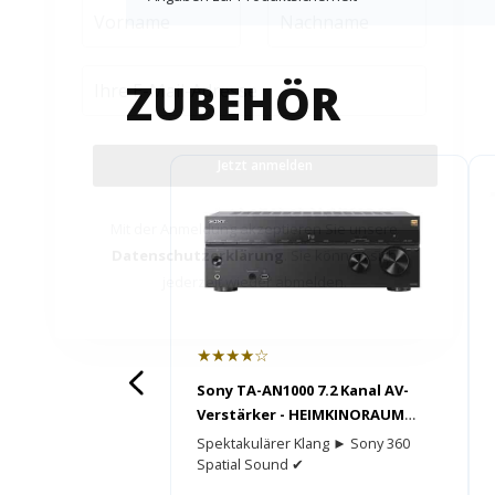
ZUBEHÖR
Jetzt anmelden
Mit der Anmeldung akzeptieren Sie unsere
Datenschutzerklärung
. Sie können sich
jederzeit wieder abmelden.
★★★★☆
Sony TA-AN1000 7.2 Kanal AV-
Verstärker - HEIMKINORAUM
Edition
Spektakulärer Klang ► Sony 360
Spatial Sound ✔