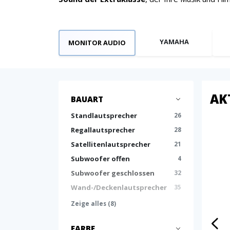
YAMAHA
MONITOR AUDIO
AK
BAUART
Standlautsprecher
26
Regallautsprecher
28
Satellitenlautsprecher
21
Subwoofer offen
4
Subwoofer geschlossen
32
Wand-/Deckenlautsprecher
35
Zeige alles (8)
FARBE