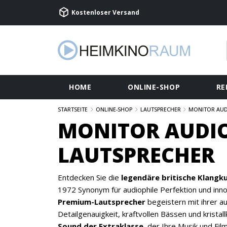
Kostenloser Versand
HOME
ONLINE-SHOP
RE
STARTSEITE
ONLINE-SHOP
LAUTSPRECHER
MONITOR AU
MONITOR AUDI
LAUTSPRECHER
Entdecken Sie die
legendäre britische Klangku
1972 Synonym für audiophile Perfektion und inn
Premium-Lautsprecher
begeistern mit ihrer 
Detailgenauigkeit, kraftvollen Bässen und kristal
Sound der Extraklasse
, der Ihre Musik und Fi