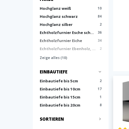
Hochglanz weiß
10
Hochglanz schwarz
84
Hochglanz silber
2
Echtholzfurnier Esche schwarz
36
Echtholzfurnier Eiche
34
Echtholzfurnier Ebenholz, Hochglanz
2
Zeige alles (10)
EINBAUTIEFE
Einbautiefe bis 5cm
2
Einbautiefe bis 10cm
17
Einbautiefe bis 15cm
1
Einbautiefe bis 20cm
8
SORTIEREN