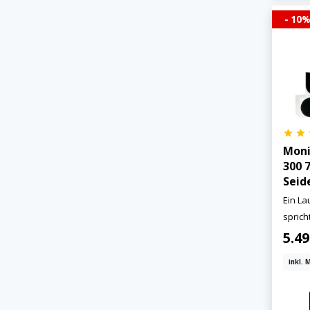
- 10
Moni
300 7
Seid
Ein La
sprich
5.4
inkl. 