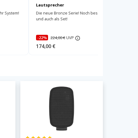
Lautsprecher
Lautspre
Ihr System!
Die neue Bronze Serie! Noch besser
So klein 
und auch als Set!
-22%
224,00 €
UVP
174,00 €
274,00 