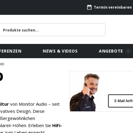
Termin vereinbaren
FERENZEN
NEWS & VIDEOS
ANGEBOTE
DIO
O
E-Mail Anf
ltur
von Monitor Audio – seit
ovatives Design. Diese
außergewöhnlichen
lklaren Höhen. Erleben Sie
HiFi-
lme zum Leben erweckt.