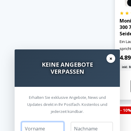
Moni
300 7
Seid
Ein La
sprich
4.89
×
KEINE ANGEBOTE
inkl. 
VERPASSEN
Erhalten Sie exklusive Angebote, News und
Updates direkt in Ihr Postfach. Kostenlos und
- 10
jederzeit kündbar.