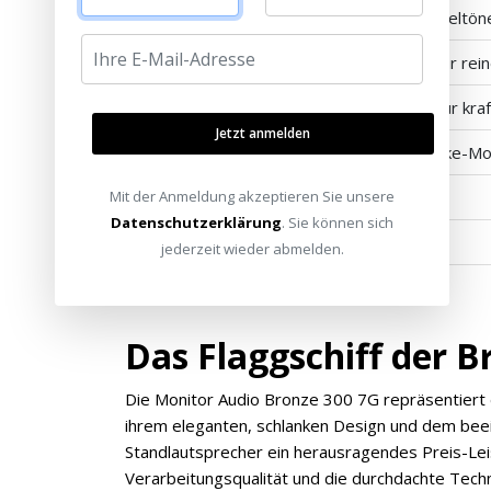
Doppelte 6"-C-CAM-Treiber (Tief-/Mitteltön
Optimiertes Frequenzweichendesign für rein
Bassreflexgehäuse mit HiVe II-Ports für kraf
Jetzt anmelden
Stabile Auslegerfüße mit optionaler Spike-M
5 Jahre Herstellergarantie
Mit der Anmeldung akzeptieren Sie unsere
Datenschutzerklärung
. Sie können sich
Erhältlich in Schwarz, Weiß und Walnuss
jederzeit wieder abmelden.
Das Flaggschiff der B
Die Monitor Audio Bronze 300 7G repräsentiert 
ihrem eleganten, schlanken Design und dem beei
Standlautsprecher ein herausragendes Preis-Lei
Verarbeitungsqualität und die durchdachte Tech