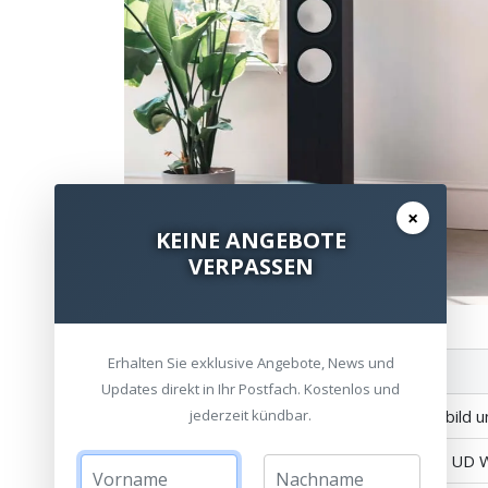
×
KEINE ANGEBOTE
VERPASSEN
Erhalten Sie exklusive Angebote, News und
Features im Überblick:
Updates direkt in Ihr Postfach. Kostenlos und
2,5 Wege-Design mit kraftvollem Klangbild 
jederzeit kündbar.
C-CAM Gold-Hochtöner (1"/25 mm) mit UD W