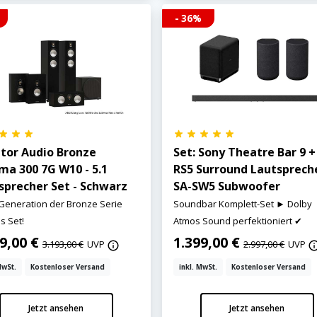
- 36%
tor Audio Bronze
Set: Sony Theatre Bar 9 +
ma 300 7G W10 - 5.1
RS5 Surround Lautsprech
sprecher Set - Schwarz
SA-SW5 Subwoofer
 Generation der Bronze Serie
Soundbar Komplett-Set ► Dolby
ls Set!
Atmos Sound perfektioniert ✔
99,00 €
1.399,00 €
3.193,00 €
UVP
2.997,00 €
UVP
MwSt.
Kostenloser Versand
inkl. MwSt.
Kostenloser Versand
Jetzt ansehen
Jetzt ansehen