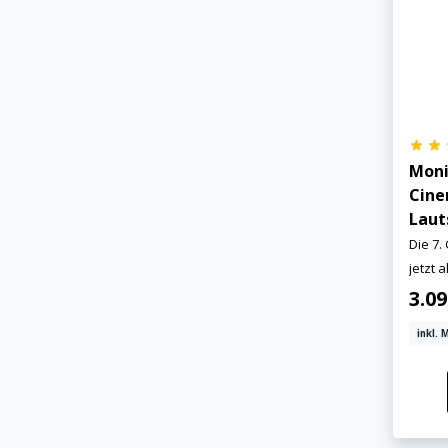
Jetzt anmelden
Moni
Mit der Anmeldung akzeptieren Sie unsere
Cine
Datenschutzerklärung
. Sie können sich
Laut
jederzeit wieder abmelden.
Die 7.
jetzt a
3.0
inkl. 