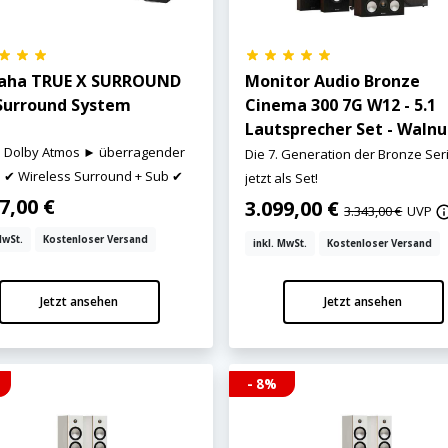
aha TRUE X SURROUND
Monitor Audio Bronze
Surround System
Cinema 300 7G W12 - 5.1
Lautsprecher Set - Walnu
s Dolby Atmos ► überragender
Die 7. Generation der Bronze Ser
 ✔ Wireless Surround + Sub ✔
jetzt als Set!
7,00 €
3.099,00 €
3.343,00 €
UVP
MwSt.
Kostenloser Versand
inkl. MwSt.
Kostenloser Versand
Jetzt ansehen
Jetzt ansehen
- 8%