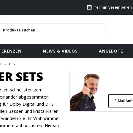
Termin vereinbaren
FERENZEN
NEWS & VIDEOS
ANGEBOTE
CHER SETS
ER SETS
 am schnellsten zum
feinander abgestimmten
E-Mail Anf
für Dolby Digital und DTS.
llen Bässen und kristallklaren
rwandeln Sie Ihr Wohnzimmer
ainment auf höchstem Niveau.