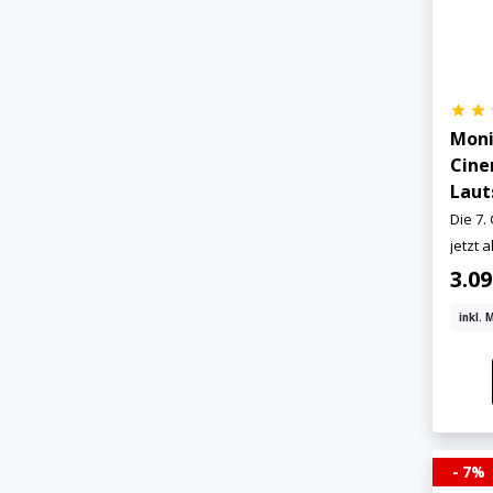
Moni
Cine
Laut
×
Die 7.
KEINE ANGEBOTE
jetzt a
VERPASSEN
3.0
inkl. 
Erhalten Sie exklusive Angebote, News und
Updates direkt in Ihr Postfach. Kostenlos und
jederzeit kündbar.
- 7%