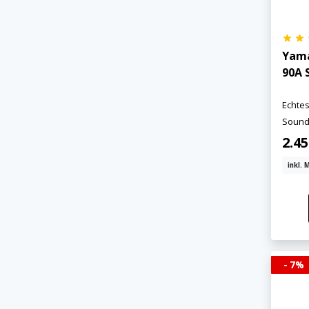
Yam
90A 
Echte
Sound
2.45
inkl. 
- 7%