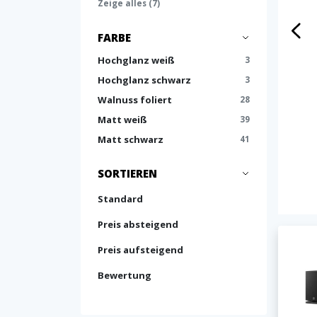
Zeige alles (7)
FARBE
Hochglanz weiß
3
Hochglanz schwarz
3
Walnuss foliert
28
Matt weiß
39
Matt schwarz
41
SORTIEREN
Standard
Preis absteigend
Preis aufsteigend
Bewertung