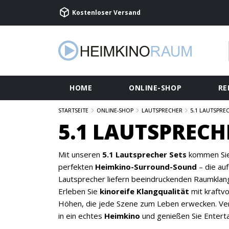
Kostenloser Versand
HOME
ONLINE-SHOP
RE
STARTSEITE
ONLINE-SHOP
LAUTSPRECHER
5.1 LAUTSPRE
5.1 LAUTSPRECH
Mit unseren
5.1 Lautsprecher Sets
kommen Sie
perfekten
Heimkino-Surround-Sound
– die au
Lautsprecher liefern beeindruckenden Raumklang 
Erleben Sie
kinoreife Klangqualität
mit kraftvo
Höhen, die jede Szene zum Leben erwecken. Ve
in ein echtes
Heimkino
und genießen Sie Entert