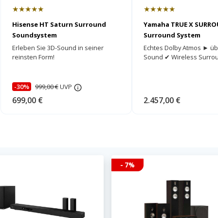
★★★★★
★★★★★
Hisense HT Saturn Surround
Yamaha TRUE X SURRO
Soundsystem
Surround System
Erleben Sie 3D-Sound in seiner
Echtes Dolby Atmos ► ü
reinsten Form!
Sound ✔ Wireless Surro
-30%
999,00 €
UVP
699,00 €
2.457,00 €
- 7%