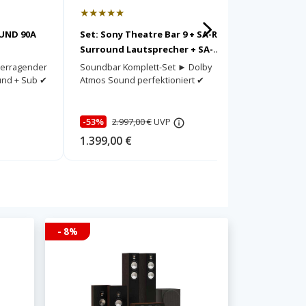
★★★★★
★★★★
UND 90A
Set: Sony Theatre Bar 9 + SA-RS5
Sony BRA
Surround Lautsprecher + SA-
Surroun
SW5 Subwoofer
berragender
Soundbar Komplett-Set ► Dolby
Surround 
und + Sub ✔
Atmos Sound perfektioniert ✔
-53%
2.997,00 €
UVP
-26%
2.
1.399,00 €
1.999,00
- 8%