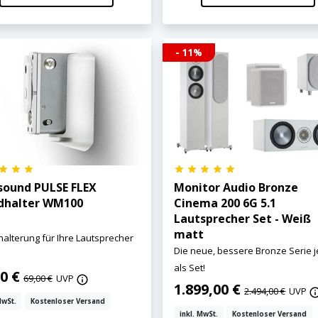
- 11%
sound PULSE FLEX
Monitor Audio Bronze
halter WM100
Cinema 200 6G 5.1
Lautsprecher Set - Weiß
matt
lterung für Ihre Lautsprecher
Die neue, bessere Bronze Serie j
als Set!
00 €
69,00 €
UVP
1.899,00 €
2.494,00 €
UVP
MwSt.
Kostenloser Versand
inkl. MwSt.
Kostenloser Versand