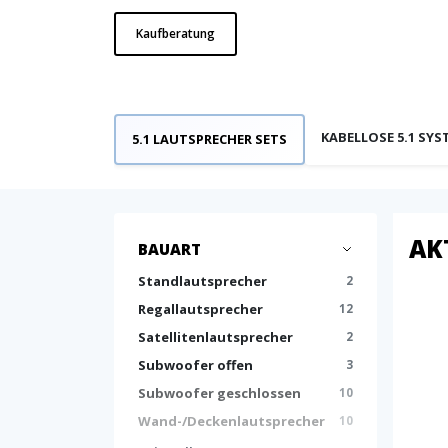
Kaufberatung
KABELLOSE 5.1 SYS
5.1 LAUTSPRECHER SETS
AK
BAUART
Standlautsprecher
2
Regallautsprecher
12
Satellitenlautsprecher
2
Subwoofer offen
3
Subwoofer geschlossen
10
Wand-/Deckenlautsprecher
10