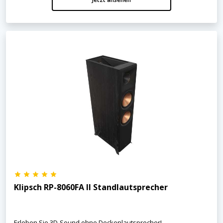
Klipsch RP-8060FA II Standlautsprecher
Erleben Sie 3D-Sound ohne Deckenlautsprecher!