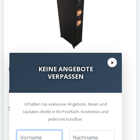
×
KEINE ANGEBOTE
Klipsch RP-6000F II Standlautsprecher
VERPASSEN
Klanggewaltiges Hörerlebnis entdecken!
Erhalten Sie exklusive Angebote, News und
599,00 €
799,00 €
UVP
Updates direkt in Ihr Postfach. Kostenlos und
jederzeit kündbar.
inkl. MwSt.
Kostenloser Versand
Jetzt ansehen