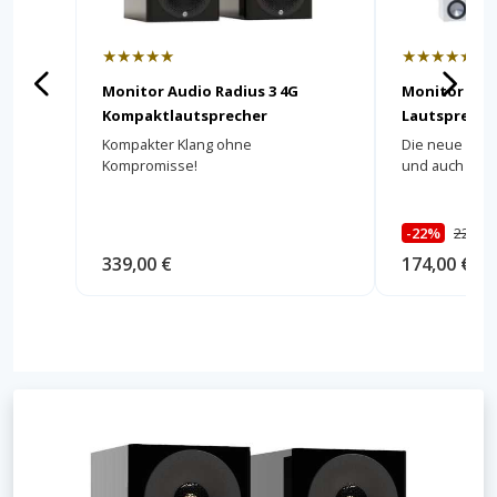
★★★★★
★★★★★
Monitor Audio Radius 3 4G
Monitor Aud
Kompaktlautsprecher
Lautspreche
Kompakter Klang ohne
Die neue Bron
Kompromisse!
und auch als S
-22%
224,00
339,00 €
174,00 €