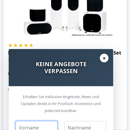
Monitor Audio Silver Cinema 500 7G W12 - 5.1 Set
×
- Seidenmatt weiss
KEINE ANGEBOTE
VERPASSEN
Die neue 500er Serie von Monitor Audio
6.299,00 €
7.043,00 €
UVP
Erhalten Sie exklusive Angebote, News und
inkl. MwSt.
Kostenloser Versand
Updates direkt in Ihr Postfach. Kostenlos und
jederzeit kündbar.
Jetzt ansehen