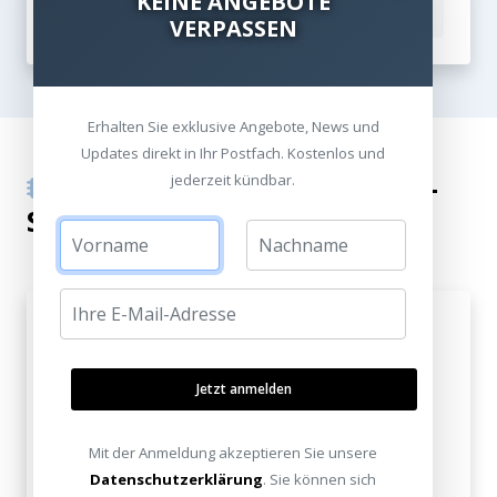
KEINE ANGEBOTE
Anti-Skating
VERPASSEN
Erhalten Sie exklusive Angebote, News und
Updates direkt in Ihr Postfach. Kostenlos und
MM vs MC: Tonabnehmer-
jederzeit kündbar.
Systeme im Vergleich
MM (Moving Magnet)
Funktionsweise:
An der Nadel sind zwei
Jetzt anmelden
Magneten befestigt, die sich in feststehenden
Spulen bewegen.
Mit der Anmeldung akzeptieren Sie unsere
Datenschutzerklärung
. Sie können sich
Vorteile: