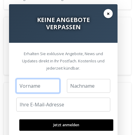
×
KEINE ANGEBOTE
VERPASSEN
AV-Receiver
Erhalten Sie exklusive Angebote, News und
Das Herzstück: braucht HDMI 2.1, sobald eine 2.1-Quelle
Updates direkt in Ihr Postfach. Kostenlos und
(Konsole, 8K-TV) in der Kette steckt.
jederzeit kündbar.
Beamer
Aktuelle Heimkino-Projektoren (z. B. Epson LS12000, JVC)
Jetzt anmelden
bieten HDMI 2.1 für 4K/120.