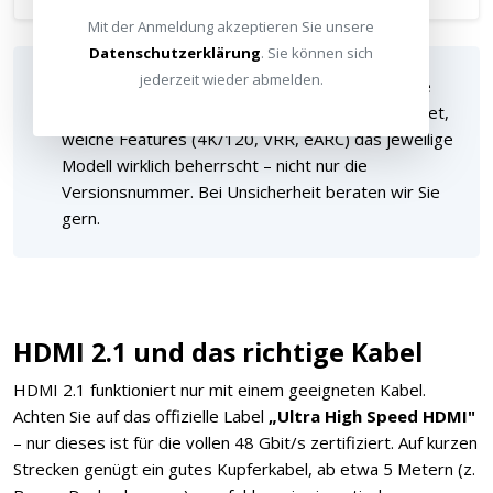
Mit der Anmeldung akzeptieren Sie unsere
Datenschutzerklärung
. Sie können sich
jederzeit wieder abmelden.
Wichtig:
Ein Gerät darf „HDMI 2.1" tragen, ohne
alle Funktionen zu unterstützen. Prüfen Sie konkret,
welche Features (4K/120, VRR, eARC) das jeweilige
Modell wirklich beherrscht – nicht nur die
Versionsnummer. Bei Unsicherheit beraten wir Sie
gern.
HDMI 2.1 und das richtige Kabel
HDMI 2.1 funktioniert nur mit einem geeigneten Kabel.
Achten Sie auf das offizielle Label
„Ultra High Speed HDMI"
– nur dieses ist für die vollen 48 Gbit/s zertifiziert. Auf kurzen
Strecken genügt ein gutes Kupferkabel, ab etwa 5 Metern (z.