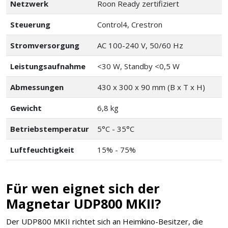
Netzwerk
Roon Ready zertifiziert
Steuerung
Control4, Crestron
Stromversorgung
AC 100-240 V, 50/60 Hz
Leistungsaufnahme
<30 W, Standby <0,5 W
Abmessungen
430 x 300 x 90 mm (B x T x H)
Gewicht
6,8 kg
Betriebstemperatur
5°C - 35°C
Luftfeuchtigkeit
15% - 75%
Für wen eignet sich der
Magnetar UDP800 MKII?
Der UDP800 MKII richtet sich an Heimkino-Besitzer, die