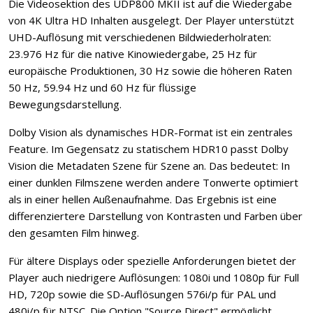
Die Videosektion des UDP800 MKII ist auf die Wiedergabe
von 4K Ultra HD Inhalten ausgelegt. Der Player unterstützt
UHD-Auflösung mit verschiedenen Bildwiederholraten:
23.976 Hz für die native Kinowiedergabe, 25 Hz für
europäische Produktionen, 30 Hz sowie die höheren Raten
50 Hz, 59.94 Hz und 60 Hz für flüssige
Bewegungsdarstellung.
Dolby Vision als dynamisches HDR-Format ist ein zentrales
Feature. Im Gegensatz zu statischem HDR10 passt Dolby
Vision die Metadaten Szene für Szene an. Das bedeutet: In
einer dunklen Filmszene werden andere Tonwerte optimiert
als in einer hellen Außenaufnahme. Das Ergebnis ist eine
differenziertere Darstellung von Kontrasten und Farben über
den gesamten Film hinweg.
Für ältere Displays oder spezielle Anforderungen bietet der
Player auch niedrigere Auflösungen: 1080i und 1080p für Full
HD, 720p sowie die SD-Auflösungen 576i/p für PAL und
480i/p für NTSC. Die Option "Source Direct" ermöglicht