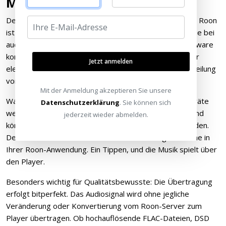
Musikstreaming
Der UDP800 MKII trägt die Roon Ready Zertifizierung. Roon
ist eine Musikverwaltungs- und Streaming-Plattform, die bei
audiophilen Anwendern großen Anklang findet. Die Software
kombiniert eine umfangreiche Musikdatenbank mit einer
Jetzt anmelden
eleganten Benutzeroberfläche und ermöglicht die Verteilung
von Musik im gesamten Heimnetzwerk.
Mit der Anmeldung akzeptieren Sie unsere
Was bedeutet "Roon Ready" konkret? Zertifizierte Geräte
Datenschutzerklärung
. Sie können sich
werden von der Roon-Software automatisch erkannt und
jederzeit wieder abmelden.
können ohne manuelle Konfiguration eingebunden werden.
Der UDP800 MKII erscheint einfach als verfügbare Zone in
Ihrer Roon-Anwendung. Ein Tippen, und die Musik spielt über
den Player.
Besonders wichtig für Qualitätsbewusste: Die Übertragung
erfolgt bitperfekt. Das Audiosignal wird ohne jegliche
Veränderung oder Konvertierung vom Roon-Server zum
Player übertragen. Ob hochauflösende FLAC-Dateien, DSD