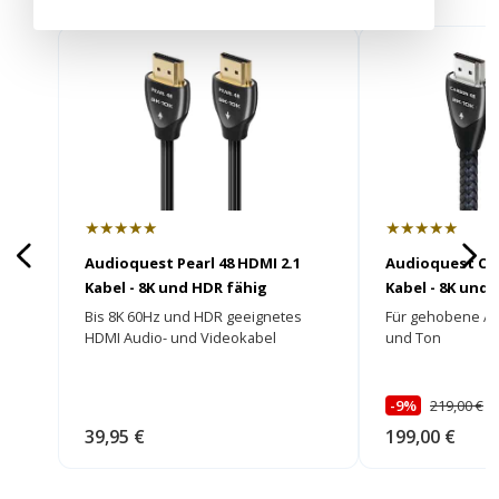
★★★★★
★★★★★
Audioquest Pearl 48 HDMI 2.1
Audioquest Car
Kabel - 8K und HDR fähig
Kabel - 8K und
Bis 8K 60Hz und HDR geeignetes
Für gehobene An
HDMI Audio- und Videokabel
und Ton
-9%
219,00 €
U
39,95 €
199,00 €