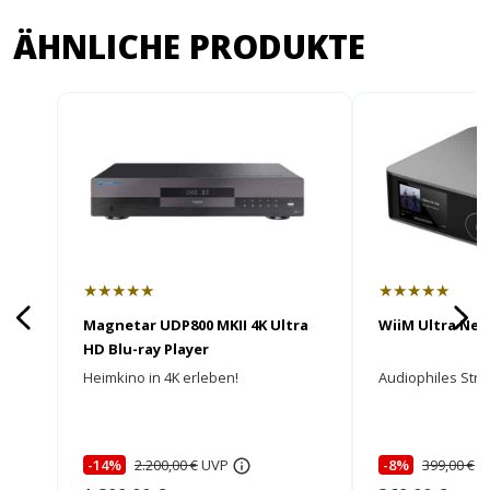
ÄHNLICHE PRODUKTE
★★★★★
★★★★★
Magnetar UDP800 MKII 4K Ultra
WiiM Ultra Ne
HD Blu-ray Player
Heimkino in 4K erleben!
Audiophiles Stre
-14%
2.200,00 €
UVP
-8%
399,00 €
U