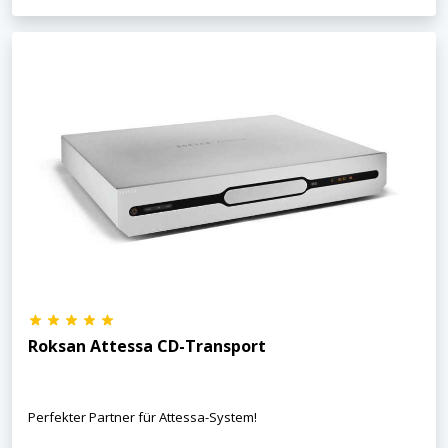
×
KEINE ANGEBOTE
VERPASSEN
Roksan Attessa CD-Transport
Erhalten Sie exklusive Angebote, News und
Updates direkt in Ihr Postfach. Kostenlos und
jederzeit kündbar.
Perfekter Partner für Attessa-System!