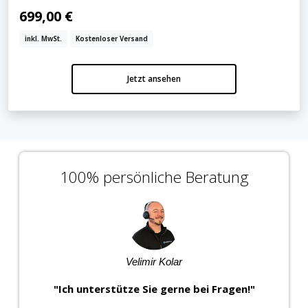
699,00 €
inkl. MwSt.
Kostenloser Versand
Jetzt ansehen
Jetzt anmelden
Mit der Anmeldung akzeptieren Sie unsere
Datenschutzerklärung
. Sie können sich
jederzeit wieder abmelden.
100% persönliche Beratung
Velimir Kolar
"Ich unterstütze Sie gerne bei Fragen!"