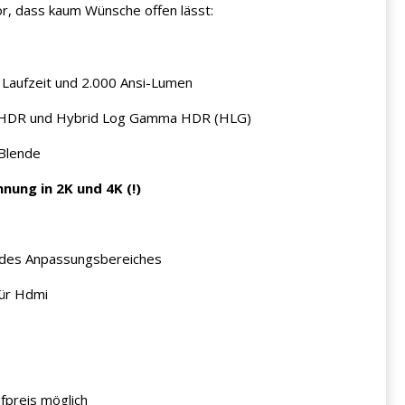
or, dass kaum Wünsche offen lässt:
n Laufzeit und 2.000 Ansi-Lumen
t HDR und Hybrid Log Gamma HDR (HLG)
 Blende
nung in 2K und 4K (!)
g des Anpassungsbereiches
für Hdmi
fpreis möglich