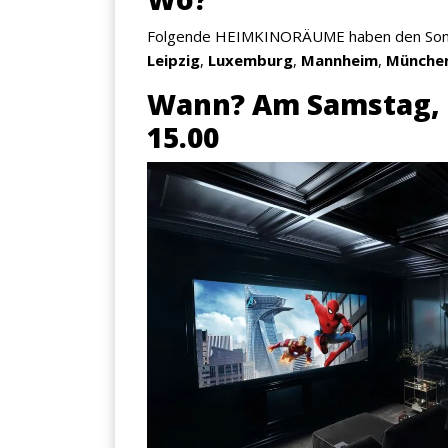
Folgende HEIMKINORÄUME haben den Sony
Leipzig
,
Luxemburg
,
Mannheim
,
Münche
Wann?
Am Samstag, d
15.00
×
KEINE ANGEBOTE
VERPASSEN
Erhalten Sie exklusive Angebote, News und
Updates direkt in Ihr Postfach. Kostenlos und
jederzeit kündbar.