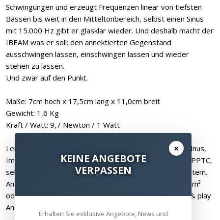
Schwingungen und erzeugt Frequenzen linear von tiefsten
Bässen bis weit in den Mitteltonbereich, selbst einen Sinus
mit 15.000 Hz gibt er glasklar wieder. Und deshalb macht der
IBEAM was er soll: den annektierten Gegenstand
ausschwingen lassen, einschwingen lassen und wieder
stehen zu lassen.
Und zwar auf den Punkt.
Maße: 7cm hoch x 17,5cm lang x 11,0cm breit
Gewicht: 1,6 Kg
Kraft / Watt: 9,7 Newton / 1 Watt
×
Leistung: je nach Frequenzband 100 Watt / 250 Watt Sinus,
KEINE ANGEBOTE
Impulsbelastbarkeit > 700 Watt, Overload Protection (PPTC,
VERPASSEN
selbstrückstellend), selbstkühlendes Schwingspulensystem.
Anzuschliessen über ein Lautsprecherkabel mit ca 2.0mm²
oder 2.5mm² an den Verstärker, selbstfixierende plug & play
Anschlussklemmen
Erhalten Sie exklusive Angebote, News und