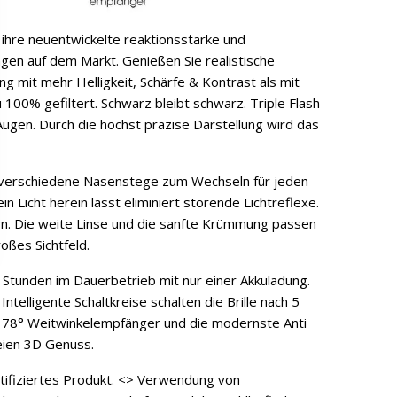
h ihre neuentwickelte reaktionsstarke und
gen auf dem Markt. Genießen Sie realistische
g mit mehr Helligkeit, Schärfe & Kontrast als mit
 100% gefiltert. Schwarz bleibt schwarz. Triple Flash
ugen. Durch die höchst präzise Darstellung wird das
verschiedene Nasenstege zum Wechseln für jeden
 Licht herein lässt eliminiert störende Lichtreflexe.
rn. Die weite Linse und die sanfte Krümmung passen
oßes Sichtfeld.
 Stunden im Dauerbetrieb mit nur einer Akkuladung.
ntelligente Schaltkreise schalten die Brille nach 5
 178° Weitwinkelempfänger und die modernste Anti
eien 3D Genuss.
rtifiziertes Produkt. <> Verwendung von