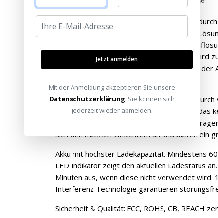
Diese hochtechnologische 3D Brille liefert, durc
hochtransparente LCD´s, eine der hellsten Lösun
Tiefendarstellung und eindrucksvolle HD Auflösun
vergleichbaren Produkten. Der Sync-Blitz wird zu
Jetzt anmelden
Technologie - verhindert Überanstrengung der A
3D-Erlebnis insgesamt verbessert.
Mit der Anmeldung akzeptieren Sie unsere
Designed für die MAXIMALEN Ansprüche. Durch 
Datenschutzerklärung
. Sie können sich
gut zu tragen. Das umschließende Design, das kein
jederzeit wieder abmelden.
Optimale Linsenabdeckung auch bei Brillenträge
sich den meisten Gesichtern an und bieten ein gr
Akku mit höchster Ladekapazität. Mindestens 60
LED Indikator zeigt den aktuellen Ladestatus an. I
Minuten aus, wenn diese nicht verwendet wird.
Interferenz Technologie garantieren störungsfr
Sicherheit & Qualität: FCC, ROHS, CB, REACH ze