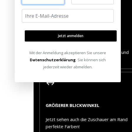
BESSERES BILD
Jetzt anmelden
Das Kontrast Tuch der allerneuesten
Generation verbessert Schwarzwert und
Mit der Anmeldung akzeptieren Sie unsere
Kontrast deutlich
Datenschutzerklärung
. Sie können sich
jederzeit wieder abmelden.
GRÖßERER BLICKWINKEL
Jetzt sehen auch die Zuschauer am Rand
perfekte Farben!