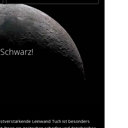
 Schwarz!
astverstärkende Leinwand Tuch ist besonders
ht Ihnen ein gestochen scharfes und detailreiches