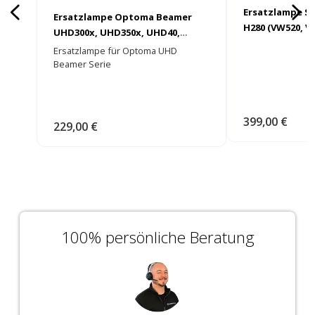
Ersatzlampe S
Ersatzlampe Optoma Beamer
H280 (VW520, V
UHD300x, UHD350x, UHD40,
VW590)
UHD51, UHD51a, UHD51ALVe,
Ersatzlampe für Optoma UHD
UHD550x, UHD60, UHD65,
Beamer Serie
UHD3000A, UHD3200A
399,00 €
229,00 €
100% persönliche Beratung