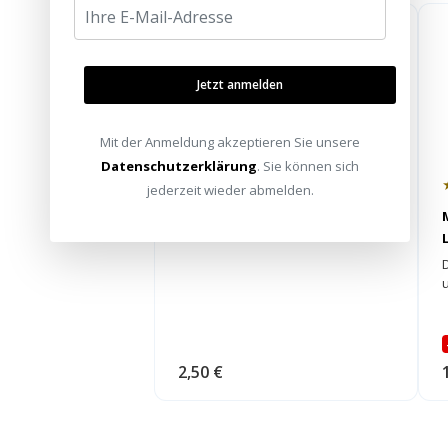
Jetzt anmelden
Mit der Anmeldung akzeptieren Sie unsere
Datenschutzerklärung
. Sie können sich
★★★★★
jederzeit wieder abmelden.
Soundstripe Lautsprecherkabel
u
2,50 €