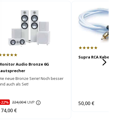
★★★★★
★★★★★
Supra RCA Kabel (Subwoofe
Monitor Audio Bronze 6G
Lautsprecher
Die neue Bronze Serie! Noch besser
nd auch als Set!
-22%
224,00 €
UVP
50,00 €
174,00 €