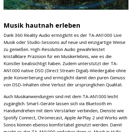
Musik hautnah erleben
Dank 360 Reality Audio ermöglicht es der TA-AN1000 Live
Musik oder Studio-Sessions auf neue und einzigartige Weise
zu genießen. High-Resolution Audio gewährleistet
kristallklare Präzision für ein Musikerlebnis, wie es die
Künstler beabsichtigt haben. Zudem unterstützt der TA-
AN1000 native DSD (Direct Stream Digial)-Wiedergabe ohne
jede Konvertierung und ermöglicht damit den puren Genuss
von DSD-Inhalten ohne Verlust der ursprünglichen Qualität.
Auch Musikanwendungen sind mit dem TA-AN1000 leicht
zugänglich. Smart-Geräte lassen sich via Bluetooth im
Handumdrehen mit dem Verstärker verbinden, Dienste wie
Spotify Connect, Chromecast, Apple AirPlay 2 und Works with
Sonos können ebenso komfortabel genutzt werden. Damit
macht es der TA-AN1000 einfacher denn je, Musik in Hülle