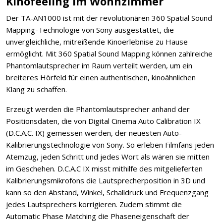
Kinofeeling im Wohnzimmer
Der TA-AN1000 ist mit der revolutionären 360 Spatial Sound
Mapping-Technologie von Sony ausgestattet, die
unvergleichliche, mitreißende Kinoerlebnise zu Hause
ermöglicht. Mit 360 Spatial Sound Mapping können zahlreiche
Phantomlautsprecher im Raum verteilt werden, um ein
breiteres Hörfeld für einen authentischen, kinoähnlichen
Klang zu schaffen.
Erzeugt werden die Phantomlautsprecher anhand der
Positionsdaten, die von Digital Cinema Auto Calibration IX
(D.C.A.C. IX) gemessen werden, der neuesten Auto-
Kalibrierungstechnologie von Sony. So erleben Filmfans jeden
Atemzug, jeden Schritt und jedes Wort als wären sie mitten
im Geschehen. D.C.A.C IX misst mithilfe des mitgelieferten
Kalibrierungsmikrofons die Lautsprecherposition in 3D und
kann so den Abstand, Winkel, Schalldruck und Frequenzgang
jedes Lautsprechers korrigieren. Zudem stimmt die
Automatic Phase Matching die Phaseneigenschaft der