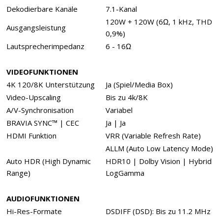
Dekodierbare Kanäle
7.1-Kanal
120W + 120W (6Ω, 1 kHz, THD
Ausgangsleistung
0,9%)
Lautsprecherimpedanz
6 - 16Ω
VIDEOFUNKTIONEN
4K 120/8K Unterstützung
Ja (Spiel/Media Box)
Video-Upscaling
Bis zu 4k/8K
A/V-Synchronisation
Variabel
BRAVIA SYNC™ | CEC
Ja | Ja
HDMI Funktion
VRR (Variable Refresh Rate)
ALLM (Auto Low Latency Mode)
Auto HDR (High Dynamic
HDR10 | Dolby Vision | Hybrid
Range)
LogGamma
AUDIOFUNKTIONEN
Hi-Res-Formate
DSDIFF (DSD): Bis zu 11.2 MHz