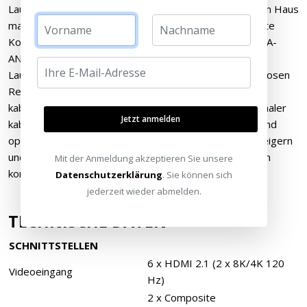
Lautsprecher bis hin zur Einrichtung separater Zonen im Haus
macht es der TA-AN1000 denkbar einfach, eine perfekte
Konfiguration zu realisieren. Darüber hinaus kann der TA-
AN1000 kabellos mit den folgenden optionalen
Lautsprechern von Sony verbunden werden: den kabellosen
Rear-Lautsprechern SA-RS5 und SA-RS3 sowie den
kabellosen Subwoofern SA-SW5 und SA-SW3. Ein optionaler
Jetzt anmelden
kabelloser liefert einen druckvollen Bass-Sound, während
optionale Rear-Lautsprecher das Kinoerlebnis noch steigern
und dafür sorgen, dass der Klang auch direkt von hinten
Mit der Anmeldung akzeptieren Sie unsere
kommt.
Datenschutzerklärung
. Sie können sich
jederzeit wieder abmelden.
TECHNISCHE DATEN
SCHNITTSTELLEN
6 x HDMI 2.1 (2 x 8K/4K 120
Videoeingang
Hz)
2 x Composite