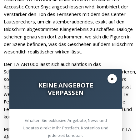
Accoustic Center Snyc angeschlossen wird, kombiniert der
Verstärker den Ton des Fernsehers mit dem des Center-
Lautsprechers, um ein atemberaubendes, exakt auf den
Bildschirm abgestimmtes Klangerlebnis zu schaffen. Dialoge
scheinen genau von dort zu kommen, wo sich die Figuren in
der Szene befinden, was das Geschehen auf dem Bildschirm
wesentlich realistischer wirken lässt.
Der TA-AN1000 lässt sich auch nahtlos in das
Schnelleinstellungs-Menü von BRAVIA Fernsehern integrieren,
×
sodass Eigenschaften wie das Klangfeld des Verstärkers
KEINE ANGEBOTE
bequem mit der Fernbedienung des Fernsehers angepasst
VERPASSEN
werden können. Die Lautstärke kann ebenfalls über die TV-
Fernbedienung geregelt werden. So ist keine zusätzliche
Fernbedienung erforderlich, um den TA-AN1000 schnell und
komfortabel zu steuern.
Erhalten Sie exklusive Angebote, News und
Updates direkt in Ihr Postfach. Kostenlos und
Mit dem intuitiven, geführten neuen Setup lässt sich der TA-
jederzeit kündbar.
AN1000 leicht einrichten. Von der Postiionierung der