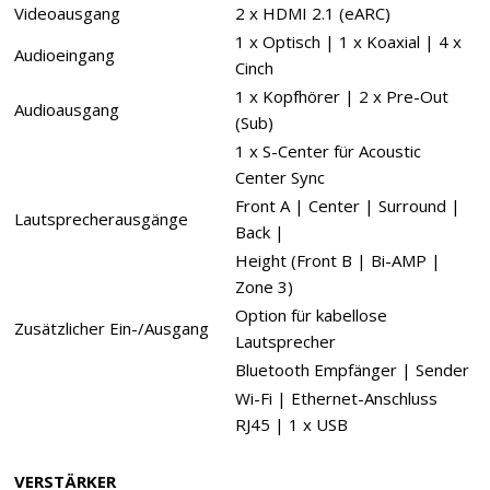
Videoausgang
2 x HDMI 2.1 (eARC)
1 x Optisch | 1 x Koaxial | 4 x
Audioeingang
Cinch
1 x Kopfhörer | 2 x Pre-Out
Audioausgang
(Sub)
1 x S-Center für Acoustic
Center Sync
Front A | Center | Surround |
Lautsprecherausgänge
Back |
Height (Front B | Bi-AMP |
Zone 3)
Option für kabellose
Zusätzlicher Ein-/Ausgang
Lautsprecher
Bluetooth Empfänger | Sender
Wi-Fi | Ethernet-Anschluss
RJ45 | 1 x USB
VERSTÄRKER