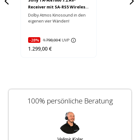
Receiver mit SA-RS5 Wireless
Atmos Rear Speaker -
Dolby Atmos Kinosound in den
HEIMKINORAUM Edition
eigenen vier Wänden!
-28%
1.798,00 €
UVP
1.299,00 €
100% persönliche Beratung
Velimir Kolar