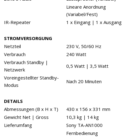
Lineare Anordnung
(Variabel/Fest)
IR-Repeater
1 x Eingang | 1 x Ausgang
STROMVERSORGUNG
Netzteil
230 V, 50/60 Hz
Verbrauch
240 Watt
Verbrauch Standby |
0,5 Watt | 3,5 Watt
Netzwerk
Voreingestellter Standby-
Nach 20 Minuten
Modus
DETAILS
Abmessungen (B x H x T)
430 x 156 x 331 mm
Gewicht Net | Gross
10,3 kg | 14 kg
Lieferumfang
Sony TA-AN1000
Fernbedienung