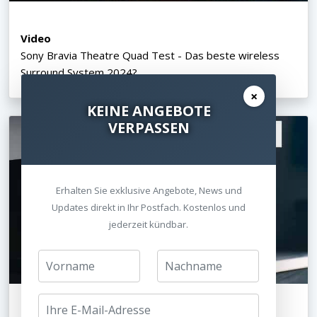
Video
Sony Bravia Theatre Quad Test - Das beste wireless
Surround System 2024?
×
KEINE ANGEBOTE
VERPASSEN
Erhalten Sie exklusive Angebote, News und
Updates direkt in Ihr Postfach. Kostenlos und
jederzeit kündbar.