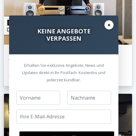
×
KEINE ANGEBOTE
VERPASSEN
Video
Erhalten Sie exklusive Angebote, News und
Die neuen AV-Verstärker mit 8K - Denon X4700 &
Updates direkt in Ihr Postfach. Kostenlos und
X6700
jederzeit kündbar.