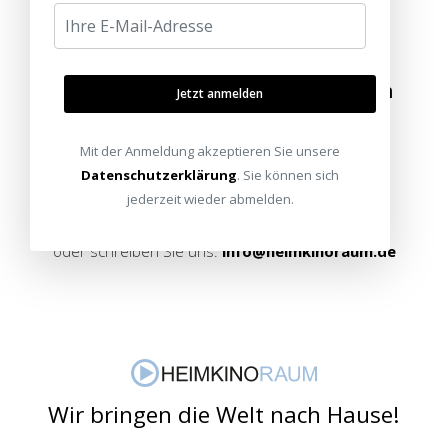
Besuchen Sie unsere Ausstellungen
Jetzt anmelden
Bitte besuchen Sie uns nur mit Termin.
Mit der Anmeldung akzeptieren Sie unsere
Datenschutzerklärung
. Sie können sich
Alle Standorte
Termin vereinbaren
jederzeit wieder abmelden.
oder schreiben Sie uns:
info@heimkinoraum.de
Wir bringen die Welt nach Hause!