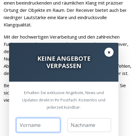
einen beeindruckenden und räumlichen Klang mit präziser
Ortung der Objekte im Raum. Der Receiver bietet auch bei
niedriger Lautstärke eine klare und eindrucksvolle
Klangqualität.
Mit der hochwertigen Verarbeitung und den zahlreichen
Funktionen ist der RX-A4A ein herausragender AV-Receiver,
der sowohl die Ansprüche von Tüftlern als auch die von
×
KEINE ANGEBOTE
Nutzern, die eine einfache Bedienung wünschen, erfüllt.
VERPASSEN
Abschließend kann ich den Yamaha RX-A4A jedem empfehlen,
der auf der Suche nach einem erstklassigen AV-Receiver ist.
Besuchen Sie uns im HEIMKINORAUM und überzeugen Sie
sich selbst von seinem beeindruckenden Klang und den
Erhalten Sie exklusive Angebote, News und
vielfältigen Funktionen.
Updates direkt in Ihr Postfach. Kostenlos und
jederzeit kündbar.