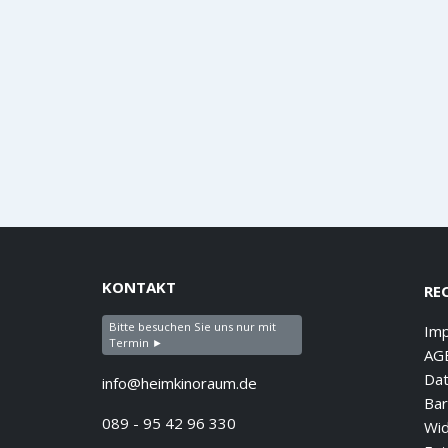
KONTAKT
RE
Bitte besuchen Sie uns nur mit
Im
Termin ►
AG
Dat
info@heimkinoraum.de
Bar
089 - 95 42 96 330
Wid