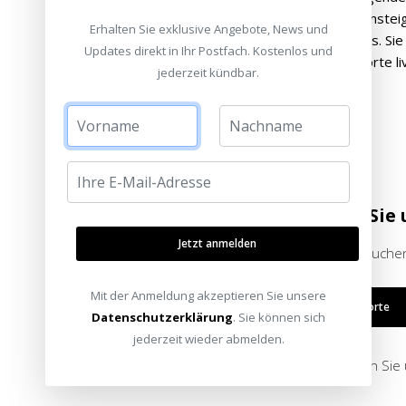
erschwinglichen Preis. Er ist ideal für Neueinst
Erhalten Sie exklusive Angebote, News und
ausgezeichnetes Preis-Leistungs-Verhältnis. Sie
Updates direkt in Ihr Postfach. Kostenlos und
oder in einem der HEIMKINORAUM Standorte liv
jederzeit kündbar.
Besuchen Sie 
Jetzt anmelden
Bitte besuchen
Mit der Anmeldung akzeptieren Sie unsere
Alle Standorte
Datenschutzerklärung
. Sie können sich
jederzeit wieder abmelden.
oder schreiben Sie