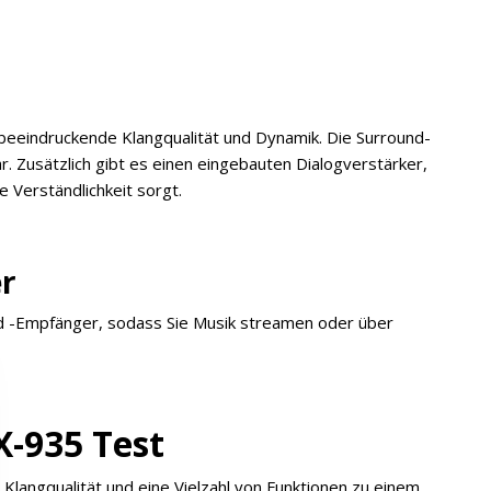
 beeindruckende Klangqualität und Dynamik. Die Surround-
ar. Zusätzlich gibt es einen eingebauten Dialogverstärker,
 Verständlichkeit sorgt.
r
d -Empfänger, sodass Sie Musik streamen oder über
X-935 Test
langqualität und eine Vielzahl von Funktionen zu einem