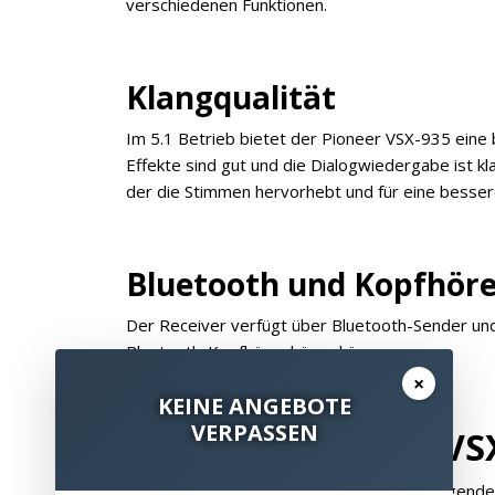
verschiedenen Funktionen.
Klangqualität
Im 5.1 Betrieb bietet der Pioneer VSX-935 eine
Effekte sind gut und die Dialogwiedergabe ist kl
der die Stimmen hervorhebt und für eine bessere
Bluetooth und Kopfhöre
Der Receiver verfügt über Bluetooth-Sender un
Bluetooth-Kopfhörer hören können.
×
KEINE ANGEBOTE
VERPASSEN
Fazit zum Pioneer VS
Der Pioneer VSX-935 bietet eine hervorragende K