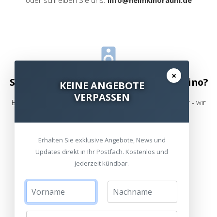
×
Sie möchten auch ein eigenes Heimkino?
KEINE ANGEBOTE
VERPASSEN
Egal ob Wohnzimmer oder ungenutzer Raum im Keller - wir
finden immer die perfekte Lösung!
Erhalten Sie exklusive Angebote, News und
Referenzen ansehen
Online Shop
Updates direkt in Ihr Postfach. Kostenlos und
jederzeit kündbar.
oder rufen Sie uns an:
089 - 95 42 96 330