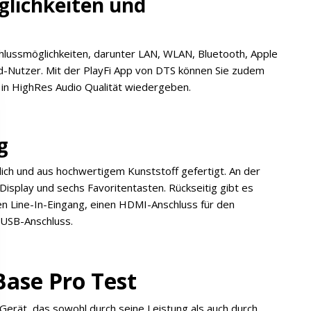
glichkeiten und
chlussmöglichkeiten, darunter LAN, WLAN, Bluetooth, Apple
id-Nutzer. Mit der PlayFi App von DTS können Sie zudem
 in HighRes Audio Qualität wiedergeben.
g
ich und aus hochwertigem Kunststoff gefertigt. An der
Display und sechs Favoritentasten. Rückseitig gibt es
n Line-In-Eingang, einen HDMI-Anschluss für den
 USB-Anschluss.
ase Pro Test
Gerät, das sowohl durch seine Leistung als auch durch