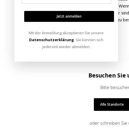
sein Preis-Leistungs-Verhältnis überzeugt. Wen
leistungsstarken und vielseitigen Verstärker sind
Jetzt anmelden
empfehlen Ihnen, das Gerät online bei uns zu be
live zu testen.
Mit der Anmeldung akzeptieren Sie unsere
Datenschutzerklärung
. Sie können sich
jederzeit wieder abmelden.
Besuchen Sie 
Bitte besuchen
Alle Standorte
oder schreiben Sie