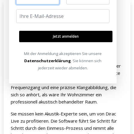
Die Klipsch Flexus Core 300 ist die weltweit erste
Soundbar, die mit der hochentwickelten Dirac Live
Raumkorrektur-Technologie ausgestattet ist. Dirac
Live ist in der HiFi- und Heimkino-Welt für seine
Jetzt anmelden
präzisen Algorithmen bekannt, die den Klang an die
individuellen Raumgegebenheiten anpassen.
Mit der Anmeldung akzeptieren Sie unsere
Das System analysiert Ihren Raum – Größe, Form,
Datenschutzerklärung
. Sie können sich
Möblierung, Wandbeschaffenheit und die Position der
jederzeit wieder abmelden.
Soundbar – und berechnet daraus maßgeschneiderte
Korrekturen. Das Ergebnis: Ein optimierter
Frequenzgang und eine präzise Klangabbildung, die
sich so anhört, als wäre Ihr Wohnzimmer ein
professionell akustisch behandelter Raum.
Sie müssen kein Akustik-Experte sein, um von Dirac
Live zu profitieren. Die Software führt Sie Schritt für
Schritt durch den Einmess-Prozess und nimmt alle