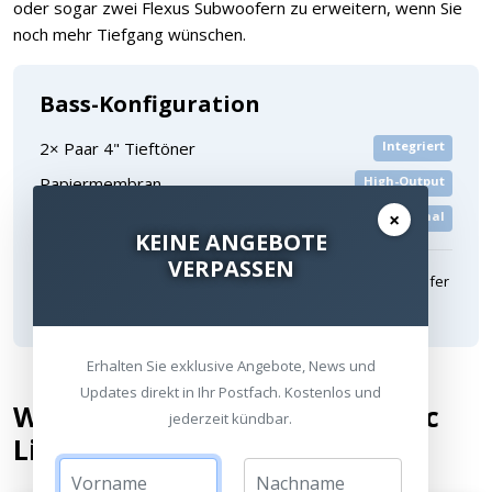
oder sogar zwei Flexus Subwoofern zu erweitern, wenn Sie
noch mehr Tiefgang wünschen.
Bass-Konfiguration
Integriert
2× Paar 4" Tieftöner
High-Output
Papiermembran
×
Optional
Erweiterbar
KEINE ANGEBOTE
VERPASSEN
Für maximalen Tiefgang können Sie später Flexus Subwoofer
hinzufügen
Erhalten Sie exklusive Angebote, News und
Updates direkt in Ihr Postfach. Kostenlos und
Weltneuheit: Integrierte Dirac
jederzeit kündbar.
Live Raumkorrektur