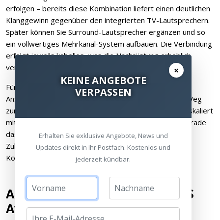
erfolgen – bereits diese Kombination liefert einen deutlichen
Klanggewinn gegenüber den integrierten TV-Lautsprechern.
Später können Sie Surround-Lautsprecher ergänzen und so
ein vollwertiges Mehrkanal-System aufbauen. Die Verbindung
erfolgt jeweils kabellos, was die Nachrüstung erheblich
vereinfacht.
×
KEINE ANGEBOTE
Für größere Räume oder wenn Sie besonders hohe
VERPASSEN
Ansprüche an die Bassperformance haben, steht der Weg
zum Dual-Subwoofer-Setup offen. Das Flexus System skaliert
mit Ihren Anforderungen, ohne dass Sie bei einem Upgrade
das gesamte Equipment austauschen müssen. Diese
Erhalten Sie exklusive Angebote, News und
Zukunftssicherheit ist gerade bei höherwertigen
Updates direkt in Ihr Postfach. Kostenlos und
Komponenten ein wichtiger Aspekt.
jederzeit kündbar.
Ausgezeichnete Qualität - CES
Award Winner