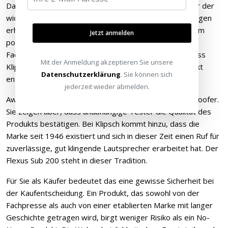
Das Klipsch Flexus Sound System hat bei der CES, einer der
wichtigsten Technologiemessen weltweit, Auszeichnungen
erhalten. Auch das Magazin Rolling Stone hat das System
Jetzt anmelden
positiv hervorgehoben. Solche Anerkennungen von
Fachjournalisten und Branchenexperten bestätigen, dass
Mit der Anmeldung akzeptieren Sie unsere
Klipsch mit der Flexus-Serie ein überzeugendes Produkt
Datenschutzerklärung
. Sie können sich
entwickelt hat.
jederzeit wieder abmelden.
Awards allein machen natürlich noch keinen guten Subwoofer.
Sie zeigen aber, dass unabhängige Tester die Qualität des
Produkts bestätigen. Bei Klipsch kommt hinzu, dass die
Marke seit 1946 existiert und sich in dieser Zeit einen Ruf für
zuverlässige, gut klingende Lautsprecher erarbeitet hat. Der
Flexus Sub 200 steht in dieser Tradition.
Für Sie als Käufer bedeutet das eine gewisse Sicherheit bei
der Kaufentscheidung. Ein Produkt, das sowohl von der
Fachpresse als auch von einer etablierten Marke mit langer
Geschichte getragen wird, birgt weniger Risiko als ein No-