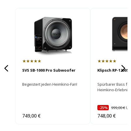
★★★★★
★★★★★
SVS SB-1000 Pro Subwoofer
Klipsch RP-1200
Begeistert jeden Heimkino-Fan!
Spürbarer Bass für
Heimkino-Erlebnis!
-25%
999,00 €
U
749,00 €
748,00 €